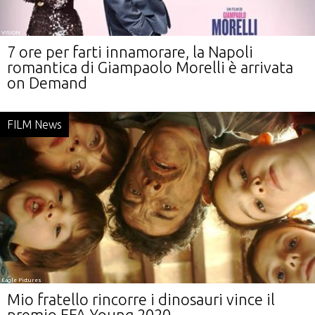
VISION
7 ore per farti innamorare, la Napoli
romantica di Giampaolo Morelli è arrivata
on Demand
FILM News
Eagle Pictures
Mio fratello rincorre i dinosauri vince il
premio EFA Young 2020