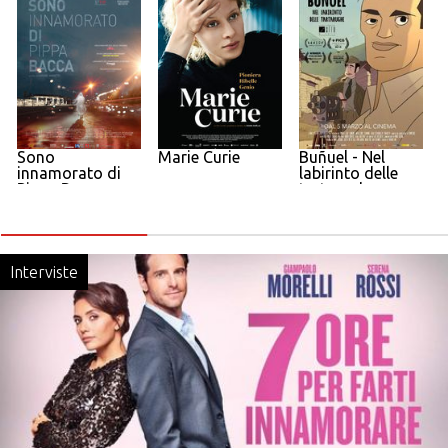
Sono
Marie Curie
Buñuel - Nel
innamorato di
labirinto delle
L
Pippa Bacca
tartarughe
Interviste