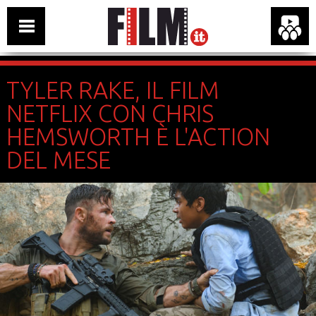
TYLER RAKE, IL FILM
NETFLIX CON CHRIS
HEMSWORTH È L'ACTION
DEL MESE