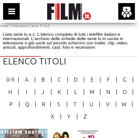
Home
|
Televisione
| Serie TV A-Z
Lista serie tv a-z. L'elenco completo di tutti i telefilm italiani e
internazionali. L'archivio delle schede delle serie tv in uscita in
televisione o già usciti sul piccolo schermo con trailer, clip, video,
articoli, approfondimenti, cast, foto e recensioni.
ELENCO TITOLI
0-9
|
A
|
B
|
C
|
D
|
E
|
F
|
G
|
H
|
I
|
J
|
K
|
L
|
M
|
N
|
O
|
P
|
Q
|
R
|
S
|
T
|
U
|
V
|
W
|
X
|
Y
|
Z