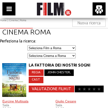
Home
|
Cinema
| Roma
Nuova ricerca
CINEMA ROMA
Perfeziona la ricerca:
LA FATTORIA DEI NOSTRI SOGNI
REGIA
JOHN CHESTER
,
CAST
VALUTAZIONE FILM.IT
Eurcine Multisala
Giulio Cesare
Sala
Sala