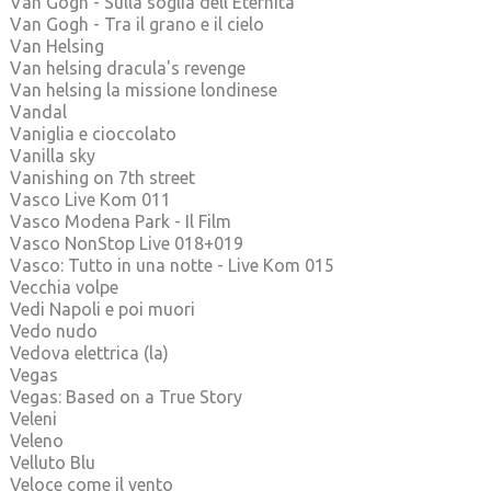
Van Gogh - Sulla soglia dell'Eternità
Van Gogh - Tra il grano e il cielo
Van Helsing
Van helsing dracula's revenge
Van helsing la missione londinese
Vandal
Vaniglia e cioccolato
Vanilla sky
Vanishing on 7th street
Vasco Live Kom 011
Vasco Modena Park - Il Film
Vasco NonStop Live 018+019
Vasco: Tutto in una notte - Live Kom 015
Vecchia volpe
Vedi Napoli e poi muori
Vedo nudo
Vedova elettrica (la)
Vegas
Vegas: Based on a True Story
Veleni
Veleno
Velluto Blu
Veloce come il vento