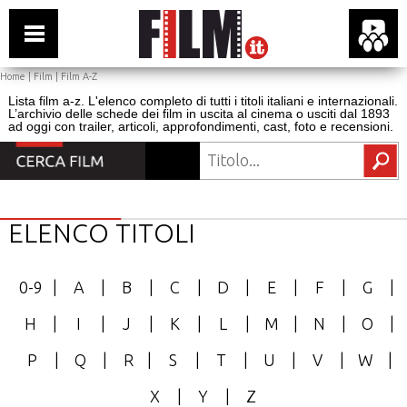
Home
|
Film
| Film A-Z
Lista film a-z. L'elenco completo di tutti i titoli italiani e internazionali.
L’archivio delle schede dei film in uscita al cinema o usciti dal 1893
ad oggi con trailer, articoli, approfondimenti, cast, foto e recensioni.
ELENCO TITOLI
0-9
|
A
|
B
|
C
|
D
|
E
|
F
|
G
|
H
|
I
|
J
|
K
|
L
|
M
|
N
|
O
|
P
|
Q
|
R
|
S
|
T
|
U
|
V
|
W
|
X
|
Y
|
Z