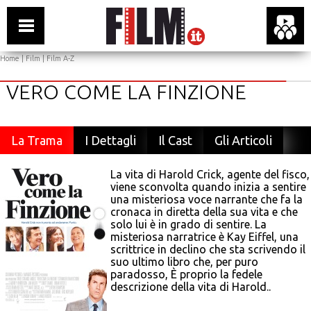
Home
|
Film
|
Film A-Z
VERO COME LA FINZIONE
La Trama
I Dettagli
Il Cast
Gli Articoli
La vita di Harold Crick, agente del fisco,
viene sconvolta quando inizia a sentire
una misteriosa voce narrante che fa la
cronaca in diretta della sua vita e che
solo lui è in grado di sentire. La
misteriosa narratrice è Kay Eiffel, una
scrittrice in declino che sta scrivendo il
suo ultimo libro che, per puro
paradosso, È proprio la fedele
descrizione della vita di Harold..