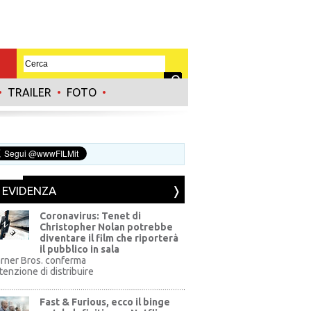
•
TRAILER
•
FOTO
•
N EVIDENZA
Coronavirus: Tenet di
Christopher Nolan potrebbe
diventare il film che riporterà
il pubblico in sala
rner Bros. conferma
ntenzione di distribuire
Fast & Furious, ecco il binge