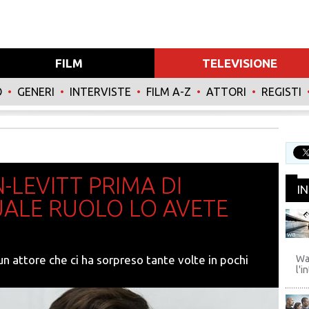
FILM
TELEVISIONE
O
•
GENERI
•
INTERVISTE
•
FILM A-Z
•
ATTORI
•
REGISTI
LEVITT PRIMA DI
I
UALE RUOLO LO AVETE
WB
 un attore che ci ha sorpreso tante volte in pochi
Wa
l'i