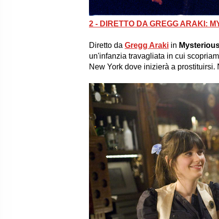
2 - DIRETTO DA GREGG ARAKI: M
Diretto da
Gregg Araki
in
Mysterious
un'infanzia travagliata in cui scopria
New York dove inizierà a prostituirsi. 