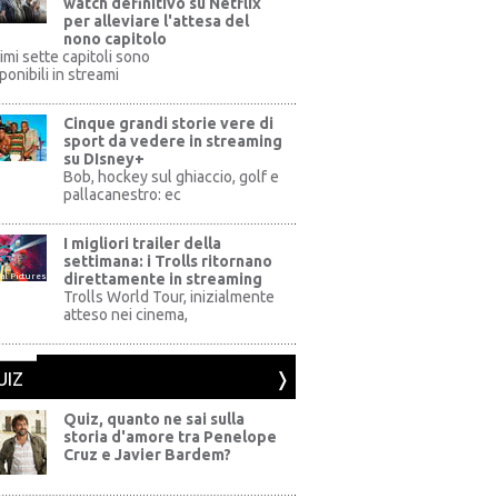
watch definitivo su Netflix
per alleviare l'attesa del
nono capitolo
rimi sette capitoli sono
ponibili in streami
Cinque grandi storie vere di
sport da vedere in streaming
su DIsney+
+
Bob, hockey sul ghiaccio, golf e
pallacanestro: ec
I migliori trailer della
settimana: i Trolls ritornano
direttamente in streaming
al Pictures
Trolls World Tour, inizialmente
atteso nei cinema,
UIZ
Quiz, quanto ne sai sulla
storia d'amore tra Penelope
Cruz e Javier Bardem?