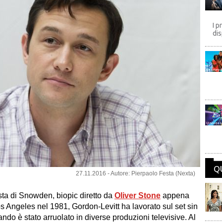
I p
dis
Disney
Univers
Q
27.11.2016 - Autore: Pierpaolo Festa (Nexta)
sta di Snowden, biopic diretto da
Oliver Stone
appena
os Angeles nel 1981, Gordon-Levitt ha lavorato sul set sin
do è stato arruolato in diverse produzioni televisive. Al