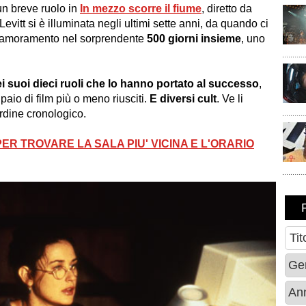
un breve ruolo in
In mezzo scorre il fiume
, diretto da
Levitt si è illuminata negli ultimi sette anni, da quando ci
l'innamoramento nel sorprendente
500 giorni insieme
, uno
 suoi dieci ruoli che lo hanno portato al successo
,
paio di film più o meno riusciti.
E diversi cult
. Ve li
ordine cronologico.
ER TROVARE LA SALA PIU' VICINA E L'ORARIO