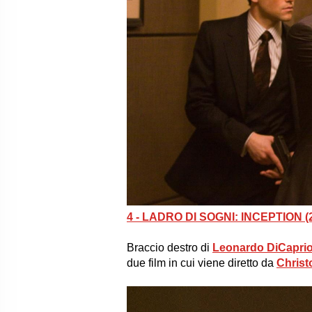
4 - LADRO DI SOGNI: INCEPTION (
Braccio destro di
Leonardo DiCapri
due film in cui viene diretto da
Christ