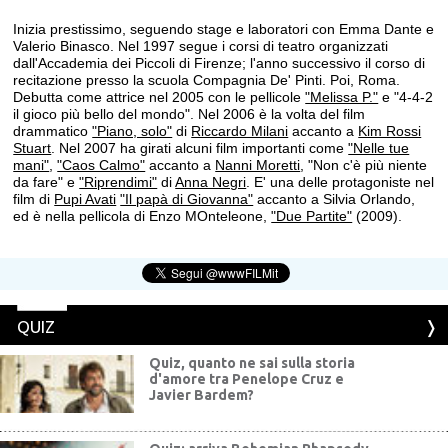
Inizia prestissimo, seguendo stage e laboratori con Emma Dante e
Valerio Binasco. Nel 1997 segue i corsi di teatro organizzati
dall'Accademia dei Piccoli di Firenze; l'anno successivo il corso di
recitazione presso la scuola Compagnia De' Pinti. Poi, Roma.
Debutta come attrice nel 2005 con le pellicole
"Melissa P."
e "4-4-2
il gioco più bello del mondo". Nel 2006 è la volta del film
drammatico
"Piano, solo"
di
Riccardo Milani
accanto a
Kim Rossi
Stuart
. Nel 2007 ha girati alcuni film importanti come
"Nelle tue
mani"
,
"Caos Calmo"
accanto a
Nanni Moretti
, "Non c'è più niente
da fare" e
"Riprendimi"
di
Anna Negri
. E' una delle protagoniste nel
film di
Pupi Avati
"Il papà di Giovanna"
accanto a Silvia Orlando,
ed è nella pellicola di Enzo MOnteleone,
"Due Partite"
(2009).
QUIZ
Quiz, quanto ne sai sulla storia
d'amore tra Penelope Cruz e
Javier Bardem?