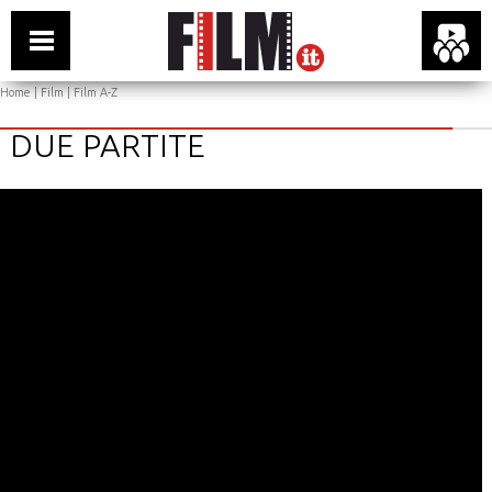
Home
|
Film
|
Film A-Z
DUE PARTITE