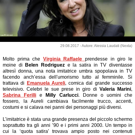
La Presse
Emanuela Aureli
29.08.2017 - Autore: Alessia Laudati (Nexta)
Molto prima che
Virginia Raffaele
prendesse in giro le
moine di
Belen Rodriguez
e la satira in TV diventasse
altresì donna, una nota imitatrice umbra spopolava in TV
facendo anch’essa dell'umorismo tutto al femminile. Si
trattava di
Emanuela Aureli
, comica dal grande successo
televisivo. Celebri le sue prese in giro di
Valeria Marini
,
Sabrina Ferilli
e
Milly Carlucci
. Donne o uomini che
fossero, la Aureli cambiava facilmente trucco, accenti,
costumi e si calava nei panni dei personaggi più diversi.
L’imitatrice è stata una grande presenza del piccolo schermo
soprattutto tra gli anni ’90 e i primi anni 2000. Un tempo in
cui la ‘quota satira’ trovava ampio posto nei contenuti