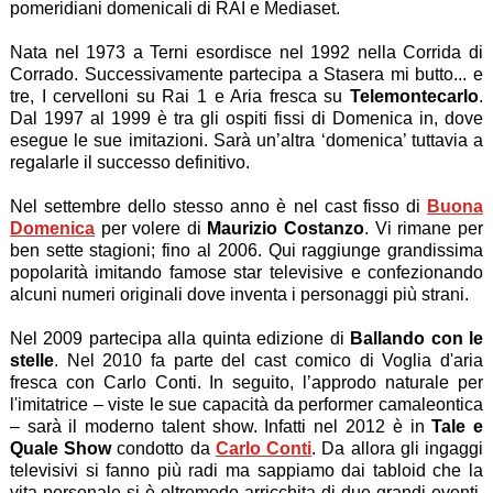
pomeridiani domenicali di RAI e Mediaset.
Nata nel 1973 a Terni esordisce nel 1992 nella Corrida di
Corrado. Successivamente partecipa a Stasera mi butto... e
tre, I cervelloni su Rai 1 e Aria fresca su
Telemontecarlo
.
Dal 1997 al 1999 è tra gli ospiti fissi di Domenica in, dove
esegue le sue imitazioni. Sarà un’altra ‘domenica’ tuttavia a
regalarle il successo definitivo.
Nel settembre dello stesso anno è nel cast fisso di
Buona
Domenica
per volere di
Maurizio Costanzo
. Vi rimane per
ben sette stagioni; fino al 2006. Qui raggiunge grandissima
popolarità imitando famose star televisive e confezionando
alcuni numeri originali dove inventa i personaggi più strani.
Nel 2009 partecipa alla quinta edizione di
Ballando con le
stelle
. Nel 2010 fa parte del cast comico di Voglia d'aria
fresca con Carlo Conti. In seguito, l’approdo naturale per
l'imitatrice – viste le sue capacità da performer camaleontica
– sarà il moderno talent show. Infatti nel 2012 è in
Tale e
Quale Show
condotto da
Carlo Conti
. Da allora gli ingaggi
televisivi si fanno più radi ma sappiamo dai tabloid che la
vita personale si è oltremodo arricchita di due grandi eventi.