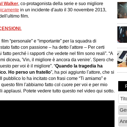
l Walker
, co-protagonista della serie e suo migliore
gicamente
in un incidente d'auto il 30 novembre 2013,
ll'ultimo film.
CENSIONI.
 film “personale” e “importante” per la squadra di
 stato fatto con passione – ha detto l'attore – Per certi
ai fatto perché i rapporti che vedete nel film sono reali”. “A
mi diceva, 'Vin, il migliore è ancora da venire'. Spero che
sto per voi è il migliore”. “
Quando la tragedia ha
ico. Ho perso un fratello
”, ha poi aggiunto l'attore, che si
l pubblico lo ha incitato con frasi come “Ti amiamo” e
 questo film l'abbiamo fatto col cuore per voi e per mio
gli applausi. Potete vedere tutto questo nel video qui sotto.