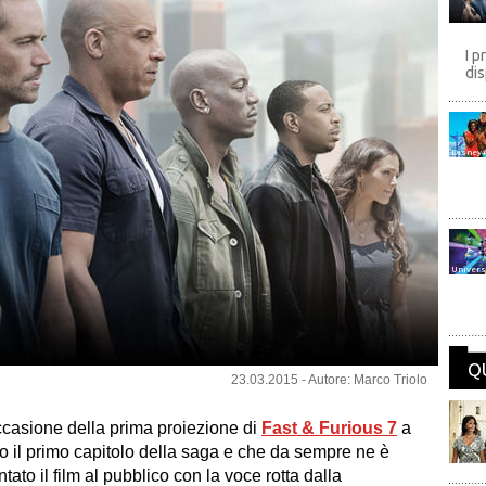
I p
dis
Disney
Univers
Q
23.03.2015 - Autore: Marco Triolo
casione della prima proiezione di
Fast & Furious 7
a
o il primo capitolo della saga e che da sempre ne è
tato il film al pubblico con la voce rotta dalla