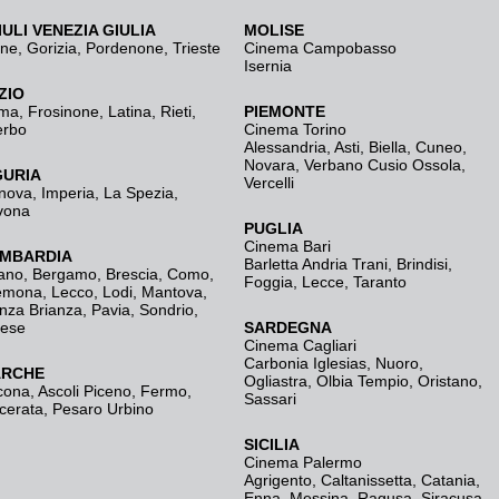
IULI VENEZIA GIULIA
MOLISE
ine
,
Gorizia
,
Pordenone
,
Trieste
Cinema Campobasso
Isernia
ZIO
ma
,
Frosinone
,
Latina
,
Rieti
,
PIEMONTE
erbo
Cinema Torino
Alessandria
,
Asti
,
Biella
,
Cuneo
,
Novara
,
Verbano Cusio Ossola
,
GURIA
Vercelli
nova
,
Imperia
,
La Spezia
,
vona
PUGLIA
Cinema Bari
MBARDIA
Barletta Andria Trani
,
Brindisi
,
ano
,
Bergamo
,
Brescia, Como
,
Foggia
,
Lecce
,
Taranto
emona
,
Lecco
,
Lodi
,
Mantova
,
nza Brianza
,
Pavia
,
Sondrio
,
rese
SARDEGNA
Cinema Cagliari
Carbonia Iglesias
,
Nuoro
,
RCHE
Ogliastra
,
Olbia Tempio
,
Oristano
,
cona
,
Ascoli Piceno
,
Fermo
,
Sassari
cerata
,
Pesaro Urbino
SICILIA
Cinema Palermo
Agrigento
,
Caltanissetta
,
Catania
,
Enna
,
Messina
,
Ragusa
,
Siracusa
,