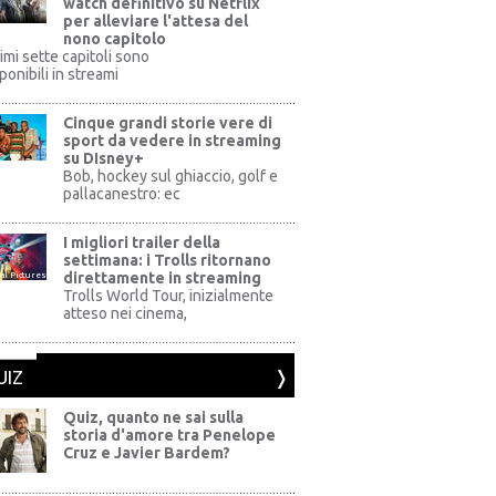
watch definitivo su Netflix
per alleviare l'attesa del
nono capitolo
rimi sette capitoli sono
ponibili in streami
Cinque grandi storie vere di
sport da vedere in streaming
su DIsney+
+
Bob, hockey sul ghiaccio, golf e
pallacanestro: ec
I migliori trailer della
settimana: i Trolls ritornano
direttamente in streaming
al Pictures
Trolls World Tour, inizialmente
atteso nei cinema,
UIZ
Quiz, quanto ne sai sulla
storia d'amore tra Penelope
Cruz e Javier Bardem?