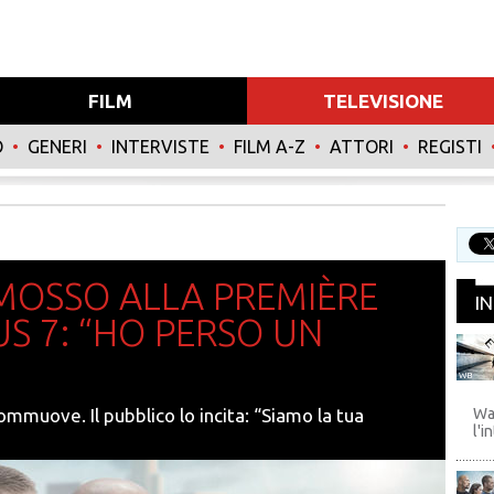
FILM
TELEVISIONE
O
•
GENERI
•
INTERVISTE
•
FILM A-Z
•
ATTORI
•
REGISTI
MOSSO ALLA PREMIÈRE
I
US 7: “HO PERSO UN
WB
commuove. Il pubblico lo incita: “Siamo la tua
Wa
l'i