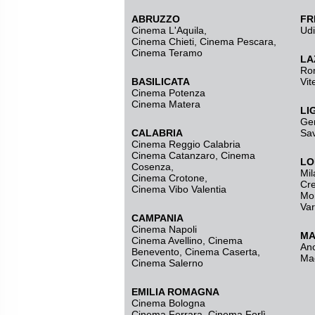
ABRUZZO
FR
Cinema L'Aquila
,
Ud
Cinema Chieti, Cinema Pescara,
Cinema Teramo
LA
Ro
BASILICATA
Vit
Cinema Potenza
Cinema Matera
LI
Ge
CALABRIA
Sa
Cinema Reggio Calabria
Cinema Catanzaro
,
Cinema
LO
Cosenza
,
Mil
Cinema Crotone
,
Cr
Cinema Vibo Valentia
Mo
Va
CAMPANIA
Cinema Napoli
MA
Cinema Avellino
,
Cinema
An
Benevento
,
Cinema Caserta
,
Ma
Cinema Salerno
EMILIA ROMAGNA
Cinema Bologna
Cinema Ferrara
,
Cinema Forlì
,