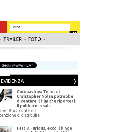
•
TRAILER
•
FOTO
•
N EVIDENZA
Coronavirus: Tenet di
Christopher Nolan potrebbe
diventare il film che riporterà
il pubblico in sala
rner Bros. conferma
ntenzione di distribuire
Fast & Furious, ecco il binge