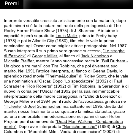
Premi
Interprete versatile cresciuta artisticamente con la maturità, dopo
parti minori si è fatta notare nel ruolo della protagonista di The
Rocky Horror Picture Show (1975) di J. Sharman. A intuirne le
capacità è però soprattutto
Louis Malle
, prima in Pretty baby
(1978) e poi in Atlantic City (1980), film che le vale la prima
nomination agli Oscar come miglior attrice protagonista. Nel 1987
Susan interpreta il suo primo vero grande successo,
"Le streghe
di Eastwick"
di
George Miller
, al fianco di
Jack Nicholson
e
Michelle Pfeiffer
, mentre l'anno successivo recita in
"Bull Durham -
Un gioco a tre mani"
con
Tim Robbins
, che poi diventerà suo
marito. Nel 1991 l'attrice interpreta, al fianco di
Geena Davis
, lo
splendido road movie
"Thelma&Louise"
di
Ridley Scott
, che le vale
una nomination all'Oscar. Dopo
"Lo spacciatore"
(1992) di
Paul
Schrader
e "Rob Roberts" (1992) di
Tim Robbins
, la Sarandon è di
nuovo in corsa per l'Oscar nel 1992 per la sua indimenticabile
interpretazione della madre coraggiosa in "L'olio di Lorenzo" di
George Miller
e nel 1994 per il ruolo dell'avvocatessa grintosa ne
"Il cliente"
di
Joel Schumacher
, ma soltanto nel 1995, diretta dal
marito, riesce finalmente a conquistare la mitica statuetta, grazie
ad una memorabile immedesimazione nei panni di suor Helen
Prejean per il commovente
"Dead Man Walking - Condannato a
morte"
. Dopo aver interpretato
"Nemiche amiche"
(1998) di
Chris
Columbus
e "Moonlight Mile - Voglia di ricominciare" (2002) di