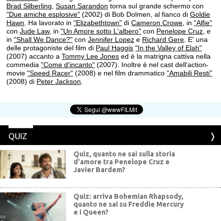
Brad Silberling
,
Susan Sarandon
torna sul grande schermo con
"Due amiche esplosive"
(2002) di Bob Dolmen, al fianco di
Goldie
Hawn
. Ha lavorato in
"Elizabethtown"
di
Cameron Crowe
, in
"Alfie"
con
Jude Law
, in
"Un Amore sotto L'albero"
con
Penelope Cruz
, e
in
"Shall We Dance?"
con
Jennifer Lopez
e
Richard Gere
. E' una
delle protagoniste del film di
Paul Haggis
"In the Valley of Elah"
(2007) accanto a
Tommy Lee Jones
ed è la matrigna cattiva nella
commedia
"Come d'incanto"
(2007). Inoltre è nel cast dell'action-
movie
"Speed Racer"
(2008) e nel film drammatico
"Amabili Resti"
(2008) di
Peter Jackson
.
QUIZ
Quiz, quanto ne sai sulla storia
d'amore tra Penelope Cruz e
Javier Bardem?
Quiz: arriva Bohemian Rhapsody,
quanto ne sai su Freddie Mercury
e i Queen?