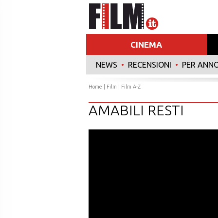
CINEMA
NEWS
•
RECENSIONI
•
PER ANN
Home
|
Film
|
Film A-Z
AMABILI RESTI