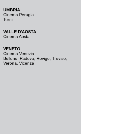
UMBRIA
Cinema Perugia
Terni
VALLE D'AOSTA
Cinema Aosta
VENETO
Cinema Venezia
Belluno
,
Padova
,
Rovigo
,
Treviso
,
Verona
,
Vicenza