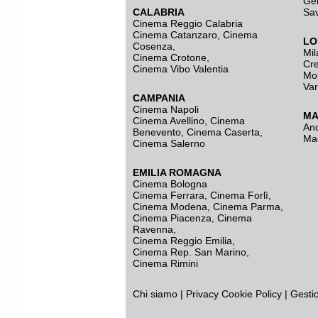
Ge
CALABRIA
Sa
Cinema Reggio Calabria
Cinema Catanzaro
,
Cinema
LO
Cosenza
,
Mil
Cinema Crotone
,
Cr
Cinema Vibo Valentia
Mo
Va
CAMPANIA
Cinema Napoli
MA
Cinema Avellino
,
Cinema
An
Benevento
,
Cinema Caserta
,
Ma
Cinema Salerno
EMILIA ROMAGNA
Cinema Bologna
Cinema Ferrara
,
Cinema Forlì
,
Cinema Modena
,
Cinema Parma
,
Cinema Piacenza
,
Cinema
Ravenna
,
Cinema Reggio Emilia
,
Cinema Rep. San Marino
,
Cinema Rimini
Chi siamo
|
Privacy
Cookie Policy
|
Gesti