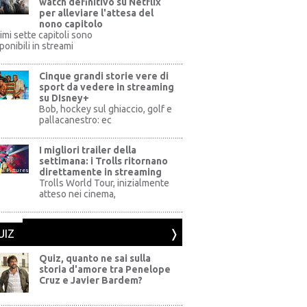
watch definitivo su Netflix
per alleviare l'attesa del
nono capitolo
rimi sette capitoli sono
ponibili in streami
Cinque grandi storie vere di
sport da vedere in streaming
su DIsney+
+
Bob, hockey sul ghiaccio, golf e
pallacanestro: ec
I migliori trailer della
settimana: i Trolls ritornano
direttamente in streaming
al Pictures
Trolls World Tour, inizialmente
atteso nei cinema,
UIZ
Quiz, quanto ne sai sulla
storia d'amore tra Penelope
Cruz e Javier Bardem?