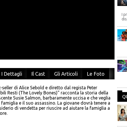
I p
dis
Disney
Univers
I Dettagli
Il Cast
Gli Articoli
Le Foto
-seller di Alice Sebold e diretto dal regista Peter
ili Resti (The Lovely Bones)" racconta la storia della
Q
cente Susie Salmon, barbaramente uccisa e che veglia
a famiglia e il suo assassino. La giovane dovrà tenere a
siderio di vendetta per riuscire ad aiutare la famiglia a
ore.