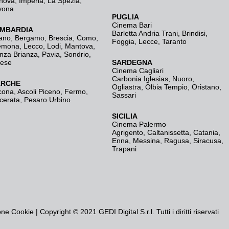
nova
,
Imperia
,
La Spezia
,
vona
PUGLIA
Cinema Bari
MBARDIA
Barletta Andria Trani
,
Brindisi
,
ano
,
Bergamo
,
Brescia, Como
,
Foggia
,
Lecce
,
Taranto
emona
,
Lecco
,
Lodi
,
Mantova
,
nza Brianza
,
Pavia
,
Sondrio
,
rese
SARDEGNA
Cinema Cagliari
Carbonia Iglesias
,
Nuoro
,
RCHE
Ogliastra
,
Olbia Tempio
,
Oristano
,
cona
,
Ascoli Piceno
,
Fermo
,
Sassari
cerata
,
Pesaro Urbino
SICILIA
Cinema Palermo
Agrigento
,
Caltanissetta
,
Catania
,
Enna
,
Messina
,
Ragusa
,
Siracusa
,
Trapani
one Cookie
| Copyright © 2021 GEDI Digital S.r.l. Tutti i diritti riservati