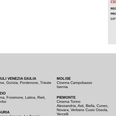
IULI VENEZIA GIULIA
MOLISE
ine
,
Gorizia
,
Pordenone
,
Trieste
Cinema Campobasso
Isernia
ZIO
ma
,
Frosinone
,
Latina
,
Rieti
,
PIEMONTE
erbo
Cinema Torino
Alessandria
,
Asti
,
Biella
,
Cuneo
,
Novara
,
Verbano Cusio Ossola
,
GURIA
Vercelli