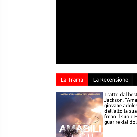
La Trama
La Recensione
Tratto dal best
Jackson, "Amab
giovane adoles
dall'alto la su
freno il suo de
guarire dal dol