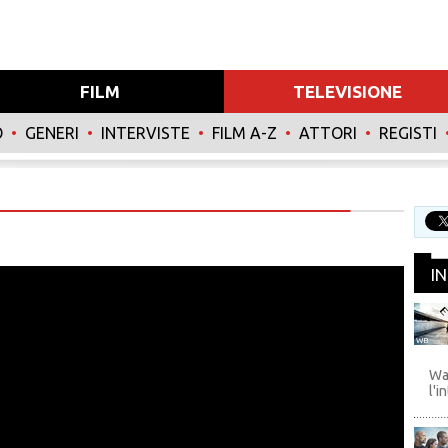
FILM
TELEVISIONE
O
•
GENERI
•
INTERVISTE
•
FILM A-Z
•
ATTORI
•
REGISTI
I
WB
Wa
l'i