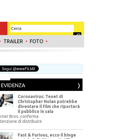
•
TRAILER
•
FOTO
•
N EVIDENZA
Coronavirus: Tenet di
Christopher Nolan potrebbe
diventare il film che riporterà
il pubblico in sala
rner Bros. conferma
ntenzione di distribuire
Fast & Furious, ecco il binge