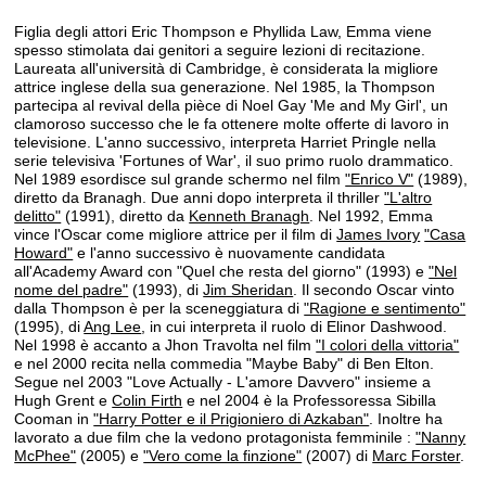
Figlia degli attori Eric Thompson e Phyllida Law, Emma viene
spesso stimolata dai genitori a seguire lezioni di recitazione.
Laureata all'università di Cambridge, è considerata la migliore
attrice inglese della sua generazione. Nel 1985, la Thompson
partecipa al revival della pièce di Noel Gay 'Me and My Girl', un
clamoroso successo che le fa ottenere molte offerte di lavoro in
televisione. L'anno successivo, interpreta Harriet Pringle nella
serie televisiva 'Fortunes of War', il suo primo ruolo drammatico.
Nel 1989 esordisce sul grande schermo nel film
"Enrico V"
(1989),
diretto da Branagh. Due anni dopo interpreta il thriller
"L'altro
delitto"
(1991), diretto da
Kenneth Branagh
. Nel 1992, Emma
vince l'Oscar come migliore attrice per il film di
James Ivory
"Casa
Howard"
e l'anno successivo è nuovamente candidata
all'Academy Award con "Quel che resta del giorno" (1993) e
"Nel
nome del padre"
(1993), di
Jim Sheridan
. Il secondo Oscar vinto
dalla Thompson è per la sceneggiatura di
"Ragione e sentimento"
(1995), di
Ang Lee
, in cui interpreta il ruolo di Elinor Dashwood.
Nel 1998 è accanto a Jhon Travolta nel film
"I colori della vittoria"
e nel 2000 recita nella commedia "Maybe Baby" di Ben Elton.
Segue nel 2003 "Love Actually - L'amore Davvero" insieme a
Hugh Grent e
Colin Firth
e nel 2004 è la Professoressa Sibilla
Cooman in
"Harry Potter e il Prigioniero di Azkaban"
. Inoltre ha
lavorato a due film che la vedono protagonista femminile :
"Nanny
McPhee"
(2005) e
"Vero come la finzione"
(2007) di
Marc Forster
.