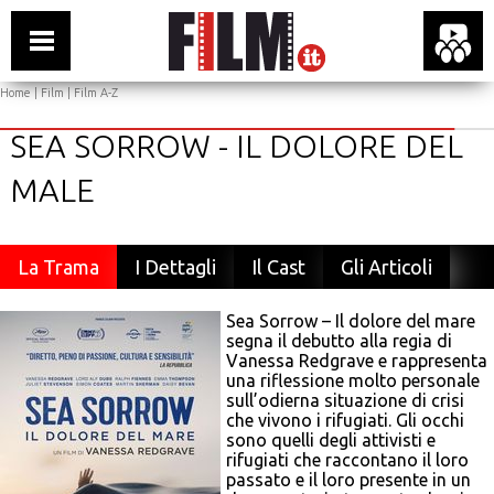
Home
|
Film
|
Film A-Z
SEA SORROW - IL DOLORE DEL
MALE
La Trama
I Dettagli
Il Cast
Gli Articoli
Sea Sorrow – Il dolore del mare
segna il debutto alla regia di
Vanessa Redgrave e rappresenta
una riflessione molto personale
sull’odierna situazione di crisi
che vivono i rifugiati. Gli occhi
sono quelli degli attivisti e
rifugiati che raccontano il loro
passato e il loro presente in un