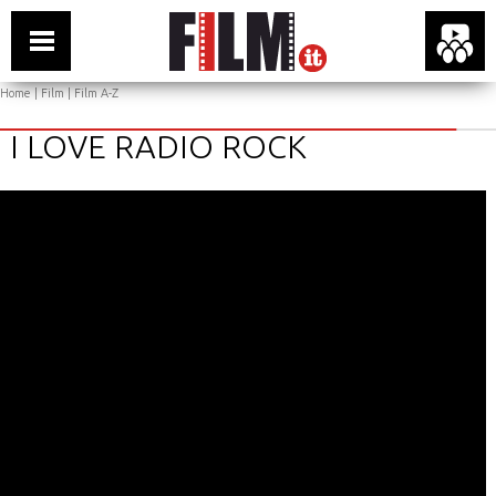
Home
|
Film
|
Film A-Z
I LOVE RADIO ROCK