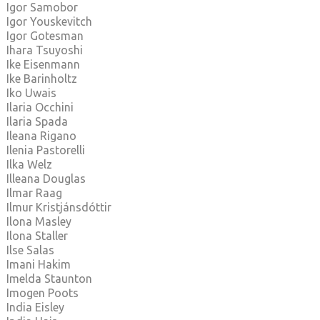
Igor Samobor
Igor Youskevitch
Igor Gotesman
Ihara Tsuyoshi
Ike Eisenmann
Ike Barinholtz
Iko Uwais
Ilaria Occhini
Ilaria Spada
Ileana Rigano
Ilenia Pastorelli
Ilka Welz
Illeana Douglas
Ilmar Raag
Ilmur Kristjánsdóttir
Ilona Masley
Ilona Staller
Ilse Salas
Imani Hakim
Imelda Staunton
Imogen Poots
India Eisley