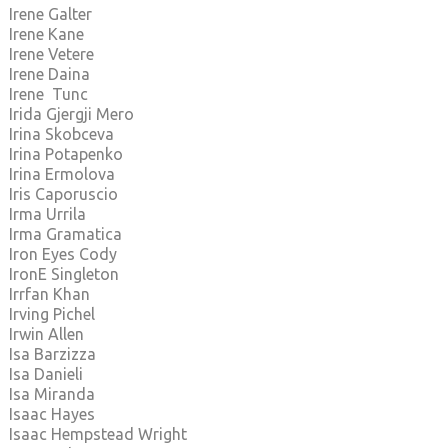
Irene Galter
Irene Kane
Irene Vetere
Irene Daina
Irene Tunc
Irida Gjergji Mero
Irina Skobceva
Irina Potapenko
Irina Ermolova
Iris Caporuscio
Irma Urrila
Irma Gramatica
Iron Eyes Cody
IronE Singleton
Irrfan Khan
Irving Pichel
Irwin Allen
Isa Barzizza
Isa Danieli
Isa Miranda
Isaac Hayes
Isaac Hempstead Wright