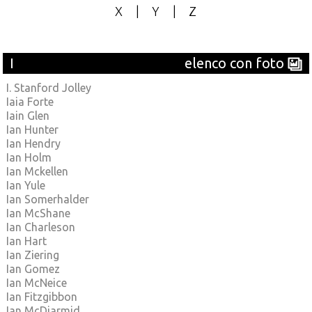
X
|
Y
|
Z
I
elenco con foto
I. Stanford Jolley
Iaia Forte
Iain Glen
Ian Hunter
Ian Hendry
Ian Holm
Ian Mckellen
Ian Yule
Ian Somerhalder
Ian McShane
Ian Charleson
Ian Hart
Ian Ziering
Ian Gomez
Ian McNeice
Ian Fitzgibbon
Ian McDiarmid