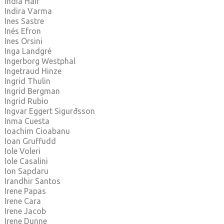
India Hair
Indira Varma
Ines Sastre
Inés Efron
Ines Orsini
Inga Landgré
Ingerborg Westphal
Ingetraud Hinze
Ingrid Thulin
Ingrid Bergman
Ingrid Rubio
Ingvar Eggert Sigurðsson
Inma Cuesta
Ioachim Cioabanu
Ioan Gruffudd
Iole Voleri
Iole Casalini
Ion Sapdaru
Irandhir Santos
Irene Papas
Irene Cara
Irene Jacob
Irene Dunne