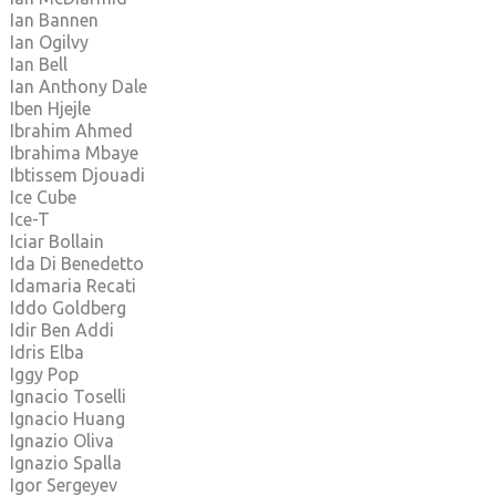
Ian Bannen
Ian Ogilvy
Ian Bell
Ian Anthony Dale
Iben Hjejle
Ibrahim Ahmed
Ibrahima Mbaye
Ibtissem Djouadi
Ice Cube
Ice-T
Iciar Bollain
Ida Di Benedetto
Idamaria Recati
Iddo Goldberg
Idir Ben Addi
Idris Elba
Iggy Pop
Ignacio Toselli
Ignacio Huang
Ignazio Oliva
Ignazio Spalla
Igor Sergeyev