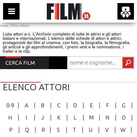
Home
|
Film
|
Attori
Lista attori a-z. L'Archivio completo di tutte le attrici e gli attori
italiani e internazionali. L'elenco delle schede di attori e attrici,
protagonisti dei film al cinema, con foto, la biografia, la filmografia,
gli articoli e gli approfondimenti, i premi vinti e le nominations, i
trailer e le clip.
ELENCO ATTORI
0-9
|
A
|
B
|
C
|
D
|
E
|
F
|
G
|
H
|
I
|
J
|
K
|
L
|
M
|
N
|
O
|
P
|
Q
|
R
|
S
|
T
|
U
|
V
|
W
|