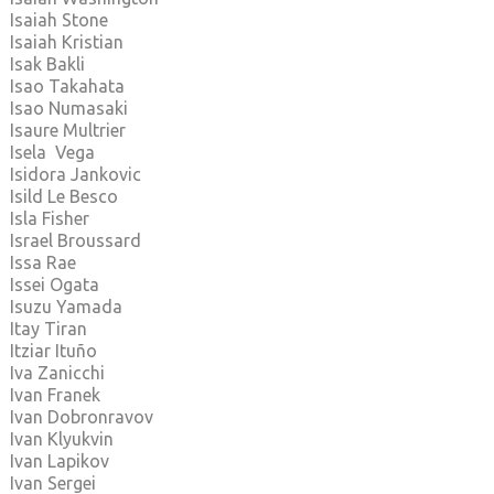
Isaiah Stone
Isaiah Kristian
Isak Bakli
Isao Takahata
Isao Numasaki
Isaure Multrier
Isela Vega
Isidora Jankovic
Isild Le Besco
Isla Fisher
Israel Broussard
Issa Rae
Issei Ogata
Isuzu Yamada
Itay Tiran
Itziar Ituño
Iva Zanicchi
Ivan Franek
Ivan Dobronravov
Ivan Klyukvin
Ivan Lapikov
Ivan Sergei