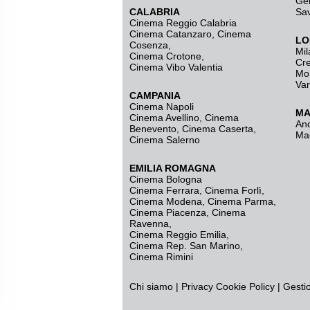
Ge
CALABRIA
Sa
Cinema Reggio Calabria
Cinema Catanzaro
,
Cinema
LO
Cosenza
,
Mil
Cinema Crotone
,
Cr
Cinema Vibo Valentia
Mo
Va
CAMPANIA
Cinema Napoli
MA
Cinema Avellino
,
Cinema
An
Benevento
,
Cinema Caserta
,
Ma
Cinema Salerno
EMILIA ROMAGNA
Cinema Bologna
Cinema Ferrara
,
Cinema Forlì
,
Cinema Modena
,
Cinema Parma
,
Cinema Piacenza
,
Cinema
Ravenna
,
Cinema Reggio Emilia
,
Cinema Rep. San Marino
,
Cinema Rimini
Chi siamo
|
Privacy
Cookie Policy
|
Gesti