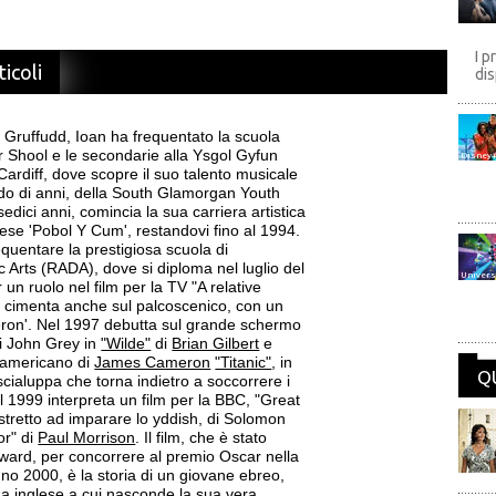
I p
ticoli
dis
am Gruffudd, Ioan ha frequentato la scuola
r Shool e le secondarie alla Ysgol Gyfun
Disney
rdiff, dove scopre il suo talento musicale
iodo di anni, della South Glamorgan Youth
dici anni, comincia la sua carriera artistica
ese 'Pobol Y Cum', restandovi fino al 1994.
equentare la prestigiosa scuola di
 Arts (RADA), dove si diploma nel luglio del
Univers
 un ruolo nel film per la TV "A relative
i cimenta anche sul palcoscenico, con un
ron'. Nel 1997 debutta sul grande schermo
di John Grey in
"Wilde"
di
Brian Gilbert
e
l americano di
James Cameron
"Titanic"
, in
Q
scialuppa che torna indietro a soccorrere i
l 1999 interpreta un film per la BBC, "Great
ostretto ad imparare lo yddish, di Solomon
or" di
Paul Morrison
. Il film, che è stato
Award, per concorrere al premio Oscar nella
anno 2000, è la storia di un giovane ebreo,
ua inglese a cui nasconde la sua vera