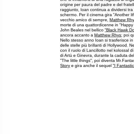
origine per paura del padre e del fratel
raggiunto, Ioan continua a dividersi tra 
schermo. Per il cinema gira "Another li
vecchio amico di sempre,
Matthew Rh
morte di una quattordicenne in "Happy 
John Beales nel bellico
"Black Hawk D
ancora accanto a
Matthew Rhys
; poi 
Nello stesso anno Ioan si trasferisce 
delle stelle più brillanti di Hollywood. 
con il ruolo di Lancillotto nel kolossal d
di Artù e Ginevra, durante la caduta de
"The little things", poi diventa Mr.Fanta
Story
e gira anche il sequel
"I Fantasti