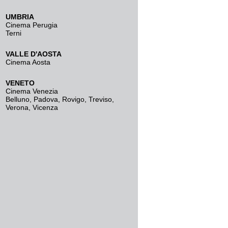
UMBRIA
Cinema Perugia
Terni
VALLE D'AOSTA
Cinema Aosta
VENETO
Cinema Venezia
Belluno
,
Padova
,
Rovigo
,
Treviso
,
Verona
,
Vicenza