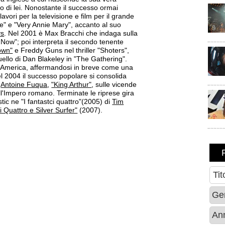
lo di lei. Nonostante il successo ormai
lavori per la televisione e film per il grande
fe" e "Very Annie Mary", accanto al suo
ys
. Nel 2001 è Max Bracchi che indaga sulla
Now"; poi interpreta il secondo tenente
own"
e Freddy Guns nel thriller "Shoters",
quello di Dan Blakeley in "The Gathering".
in America, affermandosi in breve come una
Nel 2004 il successo popolare si consolida
i
Antoine Fuqua
,
"King Arthur"
, sulle vicende
ll'Impero romano. Terminate le riprese gira
stic ne "I fantastci quattro"(2005) di
Tim
ci Quattro e Silver Surfer"
(2007).