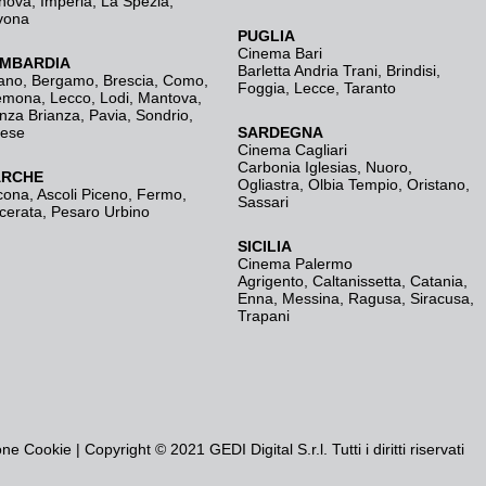
nova
,
Imperia
,
La Spezia
,
vona
PUGLIA
Cinema Bari
MBARDIA
Barletta Andria Trani
,
Brindisi
,
ano
,
Bergamo
,
Brescia, Como
,
Foggia
,
Lecce
,
Taranto
emona
,
Lecco
,
Lodi
,
Mantova
,
nza Brianza
,
Pavia
,
Sondrio
,
rese
SARDEGNA
Cinema Cagliari
Carbonia Iglesias
,
Nuoro
,
RCHE
Ogliastra
,
Olbia Tempio
,
Oristano
,
cona
,
Ascoli Piceno
,
Fermo
,
Sassari
cerata
,
Pesaro Urbino
SICILIA
Cinema Palermo
Agrigento
,
Caltanissetta
,
Catania
,
Enna
,
Messina
,
Ragusa
,
Siracusa
,
Trapani
one Cookie
| Copyright © 2021 GEDI Digital S.r.l. Tutti i diritti riservati