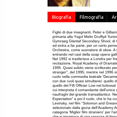
Biografia
Filmografia
Ar
Figlio di due insegnanti, Peter e Gilli
primaria alla Ysgol Melin Gruffyd Yunio
Gymraeg Glantaf Secondary Shool, di Ca
ed entra a far parte, per un certo per
Orchestra, come suonatore di oboe. A se
entrando nel cast della soap opera gall
Nel 1992 si trasferisce a Londra per fr
recitazione, Royal Academy of Dramatic
1995. Quasi subito viene scritturato per
stranger", del 1995; mentre nel 1996 s
ruolo nella commedia teatrale 'Decame
con due ruoli quasi simultanei: quello 
quello del Fift Officier Low nel kolossa
cui interpreta il comandante dell'unica 
naufraghi del grande transatlantico. Ne
Expectation" e poi il ruolo, che lo ha c
Levinsky, nel film "Solomon and Grean
selezionato dalla giuria dell'Academy 
categoria 'Miglior film straniero' per l'
che si innamora di una ragazza di ling