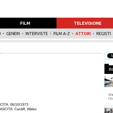
FILM
TELEVISIONE
O
•
GENERI
•
INTERVISTE
•
FILM A-Z
•
ATTORI
•
REGISTI
I
WB
Wa
l'i
CITA: 06/10/1973
SCITA: Cardiff, Wales