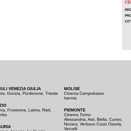
IULI VENEZIA GIULIA
MOLISE
ine
,
Gorizia
,
Pordenone
,
Trieste
Cinema Campobasso
Isernia
ZIO
ma
,
Frosinone
,
Latina
,
Rieti
,
PIEMONTE
erbo
Cinema Torino
Alessandria
,
Asti
,
Biella
,
Cuneo
,
Novara
,
Verbano Cusio Ossola
,
GURIA
Vercelli