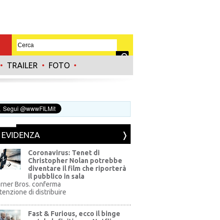
•
TRAILER
•
FOTO
•
N EVIDENZA
Coronavirus: Tenet di
Christopher Nolan potrebbe
diventare il film che riporterà
il pubblico in sala
rner Bros. conferma
ntenzione di distribuire
Fast & Furious, ecco il binge