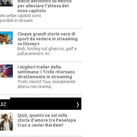
watch definitivo su Netflix
per alleviare l'attesa del
nono capitolo
rimi sette capitoli sono
ponibili in streami
Cinque grandi storie vere di
sport da vedere in streaming
su DIsney+
+
Bob, hockey sul ghiaccio, golf e
pallacanestro: ec
I migliori trailer della
settimana: i Trolls ritornano
direttamente in streaming
al Pictures
Trolls World Tour, inizialmente
atteso nei cinema,
UIZ
Quiz, quanto ne sai sulla
storia d'amore tra Penelope
Cruz e Javier Bardem?