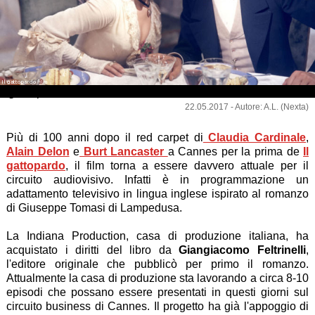
Il gattopardo film
Il gattopardo film
22.05.2017 - Autore: A.L. (Nexta)
Più di 100 anni dopo il red carpet di
Claudia Cardinale
,
Alain Delon
e
Burt Lancaster
a Cannes per la prima de
Il
gattopardo
, il film torna a essere davvero attuale per il
circuito audiovisivo. Infatti è in programmazione un
adattamento televisivo in lingua inglese ispirato al romanzo
di Giuseppe Tomasi di Lampedusa.
La Indiana Production, casa di produzione italiana, ha
acquistato i diritti del libro da
Giangiacomo Feltrinelli
,
l'editore originale che pubblicò per primo il romanzo.
Attualmente la casa di produzione sta lavorando a circa 8-10
episodi che possano essere presentati in questi giorni sul
circuito business di Cannes. Il progetto ha già l'appoggio di