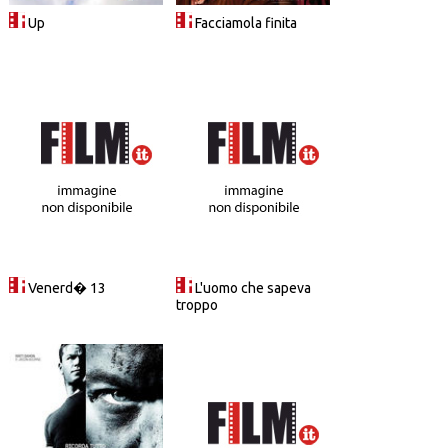
Up
Facciamola finita
Venerd� 13
L'uomo che sapeva
troppo