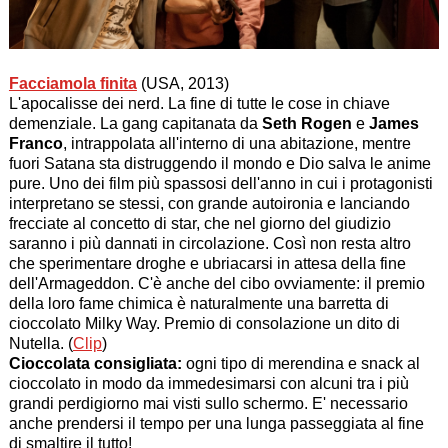
Facciamola finita
(USA, 2013)
L'apocalisse dei nerd. La fine di tutte le cose in chiave
demenziale. La gang capitanata da
Seth Rogen
e
James
Franco
, intrappolata all'interno di una abitazione, mentre
fuori Satana sta distruggendo il mondo e Dio salva le anime
pure. Uno dei film più spassosi dell'anno in cui i protagonisti
interpretano se stessi, con grande autoironia e lanciando
frecciate al concetto di star, che nel giorno del giudizio
saranno i più dannati in circolazione. Così non resta altro
che sperimentare droghe e ubriacarsi in attesa della fine
dell'Armageddon. C'è anche del cibo ovviamente: il premio
della loro fame chimica è naturalmente una barretta di
cioccolato Milky Way. Premio di consolazione un dito di
Nutella. (
Clip
)
Cioccolata consigliata:
ogni tipo di merendina e snack al
cioccolato in modo da immedesimarsi con alcuni tra i più
grandi perdigiorno mai visti sullo schermo. E' necessario
anche prendersi il tempo per una lunga passeggiata al fine
di smaltire il tutto!