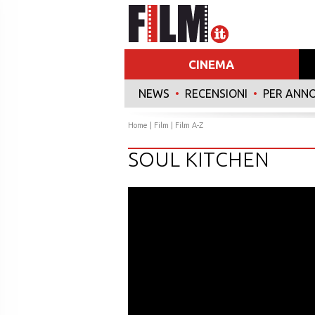
CINEMA
NEWS
•
RECENSIONI
•
PER ANN
Home
|
Film
|
Film A-Z
SOUL KITCHEN