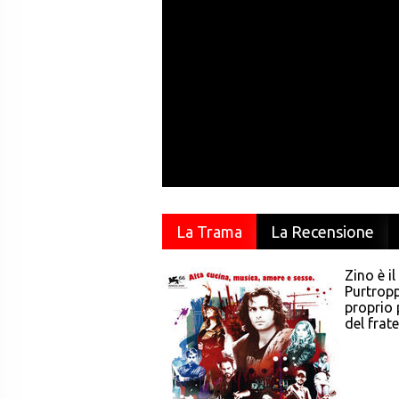
La Trama
La Recensione
Zino è i
Purtropp
proprio p
del fratel