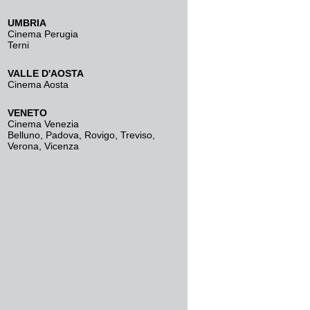
UMBRIA
Cinema Perugia
Terni
VALLE D'AOSTA
Cinema Aosta
VENETO
Cinema Venezia
Belluno
,
Padova
,
Rovigo
,
Treviso
,
Verona
,
Vicenza