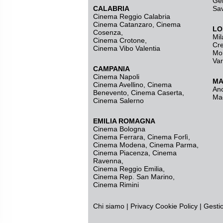
Ge
CALABRIA
Sa
Cinema Reggio Calabria
Cinema Catanzaro
,
Cinema
LO
Cosenza
,
Mil
Cinema Crotone
,
Cr
Cinema Vibo Valentia
Mo
Va
CAMPANIA
Cinema Napoli
MA
Cinema Avellino
,
Cinema
An
Benevento
,
Cinema Caserta
,
Ma
Cinema Salerno
EMILIA ROMAGNA
Cinema Bologna
Cinema Ferrara
,
Cinema Forlì
,
Cinema Modena
,
Cinema Parma
,
Cinema Piacenza
,
Cinema
Ravenna
,
Cinema Reggio Emilia
,
Cinema Rep. San Marino
,
Cinema Rimini
Chi siamo
|
Privacy
Cookie Policy
|
Gesti