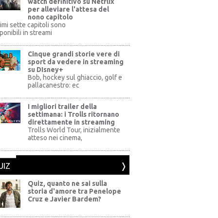
watch definitivo su Netflix
per alleviare l'attesa del
nono capitolo
rimi sette capitoli sono
ponibili in streami
Cinque grandi storie vere di
sport da vedere in streaming
su DIsney+
+
Bob, hockey sul ghiaccio, golf e
pallacanestro: ec
I migliori trailer della
settimana: i Trolls ritornano
direttamente in streaming
al Pictures
Trolls World Tour, inizialmente
atteso nei cinema,
UIZ
Quiz, quanto ne sai sulla
storia d'amore tra Penelope
Cruz e Javier Bardem?