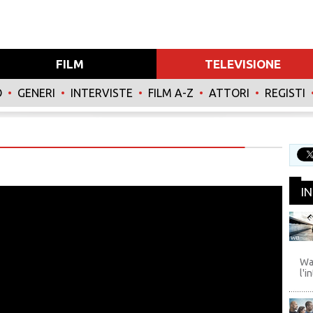
FILM
TELEVISIONE
O
•
GENERI
•
INTERVISTE
•
FILM A-Z
•
ATTORI
•
REGISTI
I
WB
Wa
l'i