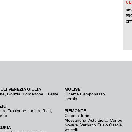
IULI VENEZIA GIULIA
MOLISE
ine
,
Gorizia
,
Pordenone
,
Trieste
Cinema Campobasso
Isernia
ZIO
ma
,
Frosinone
,
Latina
,
Rieti
,
PIEMONTE
erbo
Cinema Torino
Alessandria
,
Asti
,
Biella
,
Cuneo
,
Novara
,
Verbano Cusio Ossola
,
GURIA
Vercelli