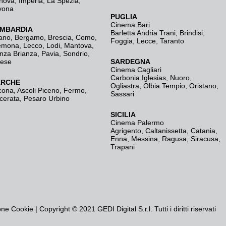
nova
,
Imperia
,
La Spezia
,
vona
PUGLIA
Cinema Bari
MBARDIA
Barletta Andria Trani
,
Brindisi
,
ano
,
Bergamo
,
Brescia, Como
,
Foggia
,
Lecce
,
Taranto
emona
,
Lecco
,
Lodi
,
Mantova
,
nza Brianza
,
Pavia
,
Sondrio
,
rese
SARDEGNA
Cinema Cagliari
Carbonia Iglesias
,
Nuoro
,
RCHE
Ogliastra
,
Olbia Tempio
,
Oristano
,
cona
,
Ascoli Piceno
,
Fermo
,
Sassari
cerata
,
Pesaro Urbino
SICILIA
Cinema Palermo
Agrigento
,
Caltanissetta
,
Catania
,
Enna
,
Messina
,
Ragusa
,
Siracusa
,
Trapani
one Cookie
| Copyright © 2021 GEDI Digital S.r.l. Tutti i diritti riservati