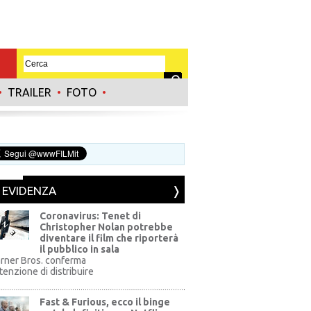
•
TRAILER
•
FOTO
•
N EVIDENZA
Coronavirus: Tenet di
Christopher Nolan potrebbe
diventare il film che riporterà
il pubblico in sala
rner Bros. conferma
ntenzione di distribuire
Fast & Furious, ecco il binge