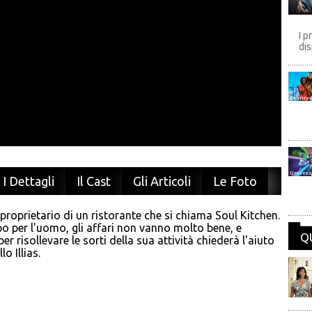
I p
dis
Disney
Univers
I Dettagli
Il Cast
Gli Articoli
Le Foto
l proprietario di un ristorante che si chiama Soul Kitchen.
o per l'uomo, gli affari non vanno molto bene, e
Q
er risollevare le sorti della sua attività chiederà l'aiuto
lo Illias.