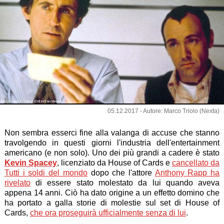
PolyGram Filmed Entertainment
05.12.2017 - Autore: Marco Triolo (Nexta)
Non sembra esserci fine alla valanga di accuse che stanno
travolgendo in questi giorni l'industria dell'entertainment
americano (e non solo). Uno dei più grandi a cadere è stato
Kevin Spacey
, licenziato da House of Cards e
cancellato da
Tutti i soldi del mondo
dopo che l'attore
Anthony Rapp ha
rivelato
di essere stato molestato da lui quando aveva
appena 14 anni. Ciò ha dato origine a un effetto domino che
ha portato a galla storie di molestie sul set di House of
Cards,
che ora proseguirà ufficialmente senza di lui
.