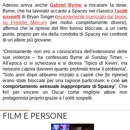
Adesso arriva anche
Gabriel Byrne
a rincarare la dose.
Byrne, che ha lavorato accanto a Spacey nel classico
I soliti
sospetti
di Bryan Singer (
recentemente licenziato dal biopic
su Freddie Mercury
per motivi completamente diversi),
afferma che le riprese del film furono bloccate, a un certo
punto, proprio per via della condotta di Spacey nei confronti
di un attore più giovane.
“Onestamente non ero a conoscenza dell'estensione delle
sue violenze – ha confessato Byrne al Sunday Times –
All'epoca ci si scherzava e si diceva 'Tipico di Kevin', ma
nessuno capiva davvero quanto profondo fosse il problema”.
“Solo anni dopo abbiamo iniziato a capire che [le riprese]
erano state bloccate per una ragione particolare, e cioè
un
comportamento sessuale inappropriato di Spacey
”. Che
finì per vincere un Oscar come migliore attore non
protagonista proprio grazie a I soliti sospetti.
FILM E PERSONE