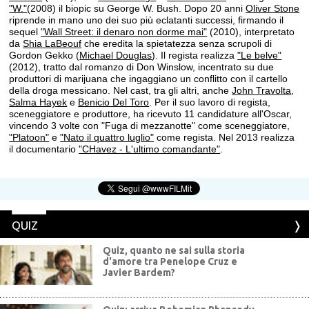
"W."
(2008) il biopic su George W. Bush. Dopo 20 anni
Oliver Stone
riprende in mano uno dei suo più eclatanti successi, firmando il
sequel
"Wall Street: il denaro non dorme mai"
(2010), interpretato
da
Shia LaBeouf
che eredita la spietatezza senza scrupoli di
Gordon Gekko (
Michael Douglas
). Il regista realizza
"Le belve"
(2012), tratto dal romanzo di Don Winslow, incentrato su due
produttori di marijuana che ingaggiano un conflitto con il cartello
della droga messicano. Nel cast, tra gli altri, anche
John Travolta
,
Salma Hayek
e
Benicio Del Toro
. Per il suo lavoro di regista,
sceneggiatore e produttore, ha ricevuto 11 candidature all'Oscar,
vincendo 3 volte con "Fuga di mezzanotte" come sceneggiatore,
"Platoon"
e
"Nato il quattro luglio"
come regista. Nel 2013 realizza
il documentario
"CHavez - L'ultimo comandante"
.
QUIZ
Quiz, quanto ne sai sulla storia
d'amore tra Penelope Cruz e
Javier Bardem?