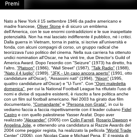
Premi
Nato a New York il 15 settembre 1946 da padre americano e
madre francese,
Oliver Stone
è di sicuro un emblema
dell'America, con le sue enormi contraddizioni e le sue inaspettate
potenzialità. Non ha mai lasciato indifferente il pubblico, né i critici.
Dalla guerra in Vietnam, torna in patria, si iscrive all'università e
fonda, con alcuni compagni di corso, un gruppo radical che
teorizzava l'uso politico del cinema. Nella sua carriera ha ottenuto
undici nomination all'Oscar, ne ha vinti tre, due Director's Guild of
America Award. Dopo l'esordio con "Seizure" (1973) ha diretto, fra
l'altro,
"Platoon"
(1986), "Wall Street" (1987),
"Talk Radio"
(1988),
"Nato il 4 luglio"
(1989),
"JFK - Un caso ancora aperto"
(1991, otto
candidature all'Oscar), "Assassini nati" (1994),
"Nixon"
(1995,
quattro candidature all'Oscar) e "U-Turn". Con
"Ogni maledetta
domenica"
, per cui la National Football League ha rifiutato l'uso di
nomi e divise di squadre esistenti, è riuscito a fare politica anche
con un film sul football americano. Nel 2003 ha girato due film
documentario,
"Comandante"
e
"Persona non Grata"
, in cui lo
vediamo faccia a faccia rispettivamente con il leader cubano
Fidel
Castro
e con quello palestinese Yasser Arafat. Dopo aver
realizzato
"Alexander"
(2005) con
Colin Farrell
,
Rosario Dawson
e
Angelina Jolie
, e ottenendo una candidatura ai Razzie Awards del
2004 come peggior regista, ha realizzato la pellicola
"World Trade
Center"
(2006), con
Nicolas Cage
e
Michael Pena
. E' il regista di