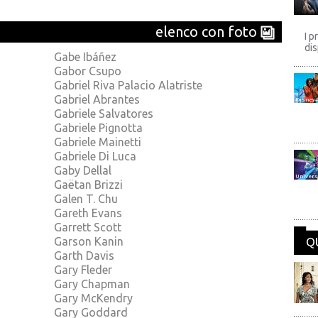
elenco con foto
I p
dis
Gabe Ibáñez
Gabor Csupo
Gabriel Riva Palacio Alatriste
Gabriel Abrantes
Disney
Gabriele Salvatores
Gabriele Pignotta
Gabriele Mainetti
Gabriele Di Luca
Gaby Dellal
Univers
Gaëtan Brizzi
Galen T. Chu
Gareth Evans
Garrett Scott
Garson Kanin
Q
Garth Davis
Gary Fleder
Gary Chapman
Gary McKendry
Gary Goddard