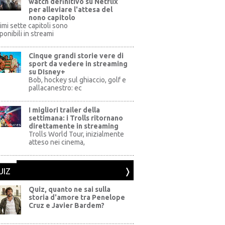
watch definitivo su Netflix
per alleviare l'attesa del
nono capitolo
rimi sette capitoli sono
ponibili in streami
Cinque grandi storie vere di
sport da vedere in streaming
su DIsney+
+
Bob, hockey sul ghiaccio, golf e
pallacanestro: ec
I migliori trailer della
settimana: i Trolls ritornano
direttamente in streaming
al Pictures
Trolls World Tour, inizialmente
atteso nei cinema,
UIZ
Quiz, quanto ne sai sulla
storia d'amore tra Penelope
Cruz e Javier Bardem?