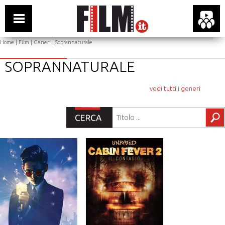
Home
|
Film
|
Generi
| Soprannaturale
SOPRANNATURALE
vedi tutti i generi