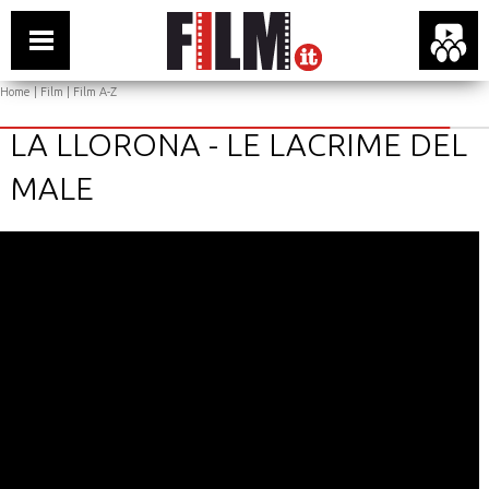
Home
|
Film
|
Film A-Z
LA LLORONA - LE LACRIME DEL
MALE