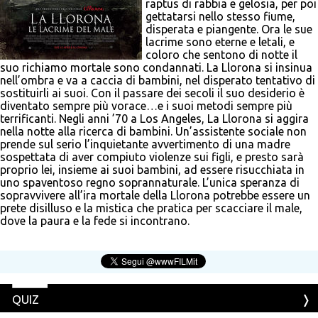
raptus di rabbia e gelosia, per poi
gettatarsi nello stesso fiume,
disperata e piangente. Ora le sue
lacrime sono eterne e letali, e
coloro che sentono di notte il
suo richiamo mortale sono condannati. La Llorona si insinua
nell’ombra e va a caccia di bambini, nel disperato tentativo di
sostituirli ai suoi. Con il passare dei secoli il suo desiderio è
diventato sempre più vorace…e i suoi metodi sempre più
terrificanti. Negli anni ’70 a Los Angeles, La Llorona si aggira
nella notte alla ricerca di bambini. Un’assistente sociale non
prende sul serio l’inquietante avvertimento di una madre
sospettata di aver compiuto violenze sui figli, e presto sarà
proprio lei, insieme ai suoi bambini, ad essere risucchiata in
uno spaventoso regno soprannaturale. L’unica speranza di
sopravvivere all’ira mortale della Llorona potrebbe essere un
prete disilluso e la mistica che pratica per scacciare il male,
dove la paura e la fede si incontrano.
QUIZ