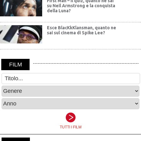
First Man – Il quiz, quanto ne sai
su Neil Armstrong e la conquista
della Luna?
Esce BlacKkKlansman, quanto ne
sai sul cinema di Spike Lee?