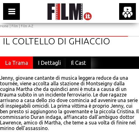
Home
|
Film
|
Film A-Z
IL COLTELLO DI GHIACCIO
La Trama
I Dettagli
Il Cast
Jenny, giovane cantante di musica leggera reduce da una
tournée, viene accolta alla stazione di Montseigny dalla
cugina Martha che da quindici anni è muta a causa di un
trauma subito in un incidente ferroviario. Le due ragazze
arrivano a casa dello zio dove comincia ad avvenire una serie
di inspiegabili omicidi. La prima vittima è proprio Jenny, cui
ben presto si aggiungono la governante e la piccola Cristina. Il
commissario Duran indaga, affiancato dall'ambiguo dottor
Lawrence, amico di Martha, che teme a sua volta di finire nel
mirino dell'assassino.