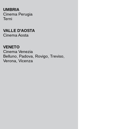
UMBRIA
Cinema Perugia
Terni
VALLE D'AOSTA
Cinema Aosta
VENETO
Cinema Venezia
Belluno
,
Padova
,
Rovigo
,
Treviso
,
Verona
,
Vicenza