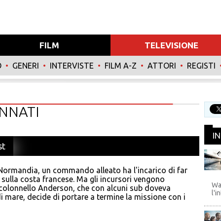
FILM
TELEVISIONE
O
•
GENERI
•
INTERVISTE
•
FILM A-Z
•
ATTORI
•
REGISTI
ANNATI
I
st
 Normandia, un commando alleato ha l'incarico di far
WB
sulla costa francese. Ma gli incursori vengono
Wa
il colonnello Anderson, che con alcuni sub doveva
l'i
i mare, decide di portare a termine la missione con i