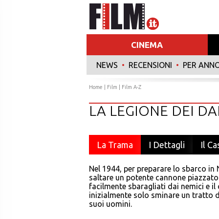
CINEMA
NEWS
•
RECENSIONI
•
PER ANN
Home
|
Film
|
Film A-Z
LA LEGIONE DEI D
La Trama
I Dettagli
Il Ca
Nel 1944, per preparare lo sbarco in
saltare un potente cannone piazzato 
facilmente sbaragliati dai nemici e 
inizialmente solo sminare un tratto d
suoi uomini.