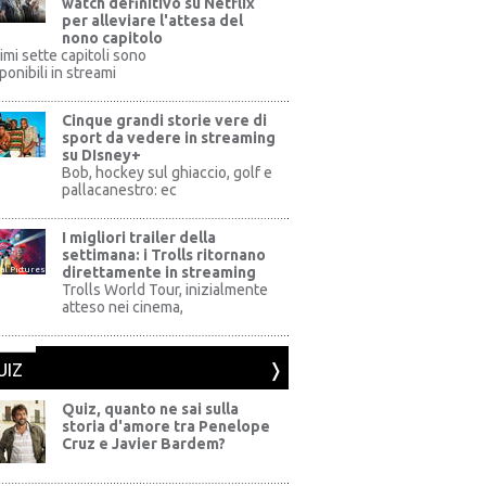
watch definitivo su Netflix
per alleviare l'attesa del
nono capitolo
rimi sette capitoli sono
ponibili in streami
Cinque grandi storie vere di
sport da vedere in streaming
su DIsney+
+
Bob, hockey sul ghiaccio, golf e
pallacanestro: ec
I migliori trailer della
settimana: i Trolls ritornano
direttamente in streaming
al Pictures
Trolls World Tour, inizialmente
atteso nei cinema,
UIZ
Quiz, quanto ne sai sulla
storia d'amore tra Penelope
Cruz e Javier Bardem?