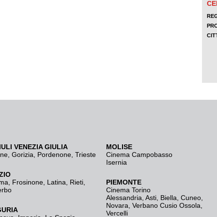
IULI VENEZIA GIULIA
MOLISE
ine
,
Gorizia
,
Pordenone
,
Trieste
Cinema Campobasso
Isernia
ZIO
ma
,
Frosinone
,
Latina
,
Rieti
,
PIEMONTE
erbo
Cinema Torino
Alessandria
,
Asti
,
Biella
,
Cuneo
,
Novara
,
Verbano Cusio Ossola
,
GURIA
Vercelli