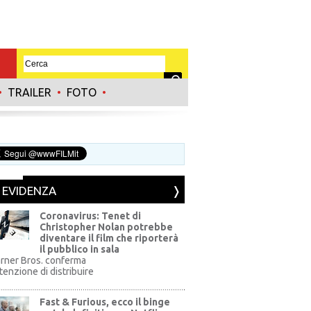
•
TRAILER
•
FOTO
•
N EVIDENZA
Coronavirus: Tenet di
Christopher Nolan potrebbe
diventare il film che riporterà
il pubblico in sala
rner Bros. conferma
ntenzione di distribuire
Fast & Furious, ecco il binge