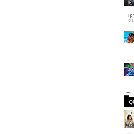
I p
dis
Disney
Univers
Q