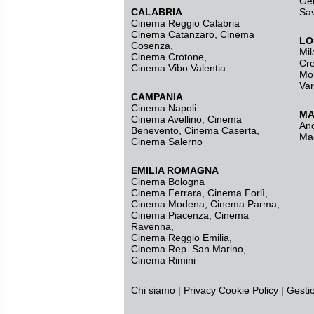
Ge
CALABRIA
Sa
Cinema Reggio Calabria
Cinema Catanzaro
,
Cinema
LO
Cosenza
,
Mil
Cinema Crotone
,
Cr
Cinema Vibo Valentia
Mo
Va
CAMPANIA
Cinema Napoli
MA
Cinema Avellino
,
Cinema
An
Benevento
,
Cinema Caserta
,
Ma
Cinema Salerno
EMILIA ROMAGNA
Cinema Bologna
Cinema Ferrara
,
Cinema Forlì
,
Cinema Modena
,
Cinema Parma
,
Cinema Piacenza
,
Cinema
Ravenna
,
Cinema Reggio Emilia
,
Cinema Rep. San Marino
,
Cinema Rimini
Chi siamo
|
Privacy
Cookie Policy
|
Gesti