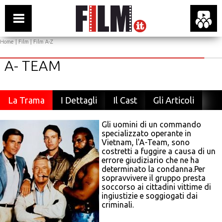
Home
|
Film
|
Film A-Z
A- TEAM
La Trama
I Dettagli
Il Cast
Gli Articoli
Gli uomini di un commando
specializzato operante in
Vietnam, l'A-Team, sono
costretti a fuggire a causa di un
errore giudiziario che ne ha
determinato la condanna.Per
sopravvivere il gruppo presta
soccorso ai cittadini vittime di
ingiustizie e soggiogati dai
criminali.