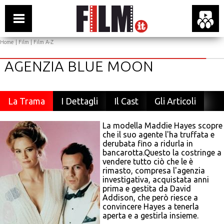
Home
|
Film
|
Film A-Z
AGENZIA BLUE MOON
La Trama
I Dettagli
Il Cast
Gli Articoli
La modella Maddie Hayes scopre
che il suo agente l'ha truffata e
derubata fino a ridurla in
bancarotta.Questo la costringe a
vendere tutto ciò che le è
rimasto, compresa l'agenzia
investigativa, acquistata anni
prima e gestita da David
Addison, che però riesce a
convincere Hayes a tenerla
aperta e a gestirla insieme.