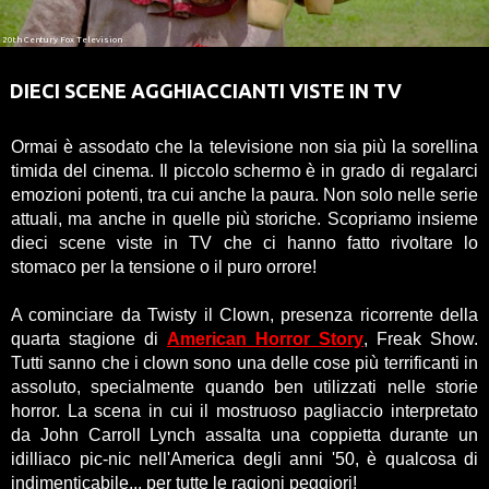
20th Century Fox Television
DIECI SCENE AGGHIACCIANTI VISTE IN TV
Ormai è assodato che la televisione non sia più la sorellina
timida del cinema. Il piccolo schermo è in grado di regalarci
emozioni potenti, tra cui anche la paura. Non solo nelle serie
attuali, ma anche in quelle più storiche. Scopriamo insieme
dieci scene viste in TV che ci hanno fatto rivoltare lo
stomaco per la tensione o il puro orrore!
A cominciare da Twisty il Clown, presenza ricorrente della
quarta stagione di
American Horror Story
, Freak Show.
Tutti sanno che i clown sono una delle cose più terrificanti in
assoluto, specialmente quando ben utilizzati nelle storie
horror. La scena in cui il mostruoso pagliaccio interpretato
da John Carroll Lynch assalta una coppietta durante un
idilliaco pic-nic nell'America degli anni '50, è qualcosa di
indimenticabile... per tutte le ragioni peggiori!