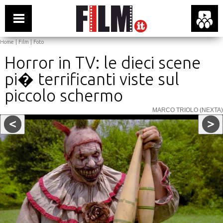
Home
|
Film
|
Foto
Horror in TV: le dieci scene
pi� terrificanti viste sul
piccolo schermo
MARCO TRIOLO (NEXTA)