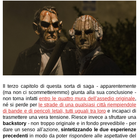
Il terzo capitolo di questa sorta di saga - apparentemente
(ma non ci scommetteremmo) giunta alla sua conclusione -
non torna infatti
entro le quattro mura dell'assedio originale
,
né si perde per
le strade di una qualsiasi città riempiendole
di bande e di pericoli letali, tutti uguali tra loro
e incapaci di
trasmettere una vera tensione. Riesce invece a sfruttare una
backstory
- non troppo originale e in fondo prevedibile - per
dare un senso all'azione,
sintetizzando le due esperienze
precedenti
in modo da poter rispondere alle aspettative del