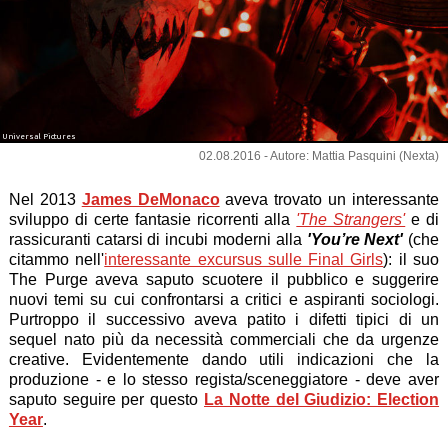
Universal Pictures
02.08.2016 - Autore: Mattia Pasquini (Nexta)
Nel 2013
James DeMonaco
aveva trovato un interessante
sviluppo di certe fantasie ricorrenti alla
'The Strangers'
e di
rassicuranti catarsi di incubi moderni alla
'You’re Next'
(che
citammo nell'
interessante excursus sulle Final Girls
): il suo
The Purge aveva saputo scuotere il pubblico e suggerire
nuovi temi su cui confrontarsi a critici e aspiranti sociologi.
Purtroppo il successivo aveva patito i difetti tipici di un
sequel nato più da necessità commerciali che da urgenze
creative. Evidentemente dando utili indicazioni che la
produzione - e lo stesso regista/sceneggiatore - deve aver
saputo seguire per questo
La Notte del Giudizio: Election
Year
.