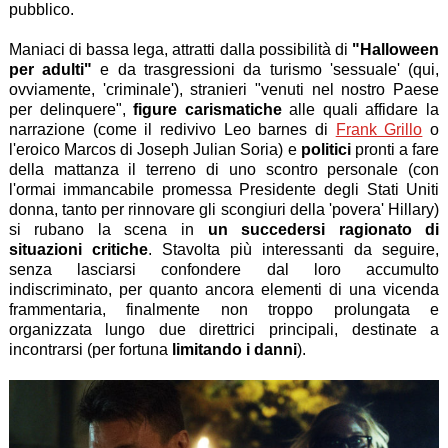
pubblico.
Maniaci di bassa lega, attratti dalla possibilità di
"Halloween
per adulti"
e da trasgressioni da turismo 'sessuale' (qui,
ovviamente, 'criminale'), stranieri "venuti nel nostro Paese
per delinquere",
figure carismatiche
alle quali affidare la
narrazione (come il redivivo Leo barnes di
Frank Grillo
o
l'eroico Marcos di Joseph Julian Soria) e
politici
pronti a fare
della mattanza il terreno di uno scontro personale (con
l'ormai immancabile promessa Presidente degli Stati Uniti
donna, tanto per rinnovare gli scongiuri della 'povera' Hillary)
si rubano la scena in
un succedersi ragionato di
situazioni critiche
. Stavolta più interessanti da seguire,
senza lasciarsi confondere dal loro accumulto
indiscriminato, per quanto ancora elementi di una vicenda
frammentaria, finalmente non troppo prolungata e
organizzata lungo due direttrici principali, destinate a
incontrarsi (per fortuna
limitando i danni
).