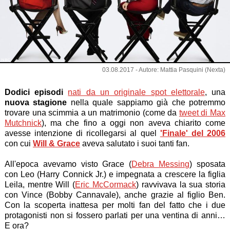
NBC
03.08.2017 - Autore: Mattia Pasquini (Nexta)
Dodici episodi
nati da un originale spot elettorale
, una
nuova stagione
nella quale sappiamo già che potremmo
trovare una scimmia a un matrimonio (come da
tweet di Max
Mutchnick
), ma che fino a oggi non aveva chiarito come
avesse intenzione di ricollegarsi al quel
'Finale' del 2006
con cui
Will & Grace
aveva salutato i suoi tanti fan.
All'epoca avevamo visto Grace (
Debra Messing
) sposata
con Leo (Harry Connick Jr.) e impegnata a crescere la figlia
Leila, mentre Will (
Eric McCormack
) ravvivava la sua storia
con Vince (Bobby Cannavale), anche grazie al figlio Ben.
Con la scoperta inattesa per molti fan del fatto che i due
protagonisti non si fossero parlati per una ventina di anni…
E ora?