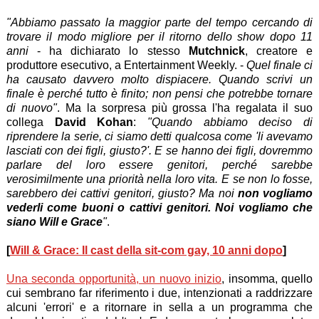
"Abbiamo passato la maggior parte del tempo cercando di
trovare il modo migliore per il ritorno dello show dopo 11
anni
- ha dichiarato lo stesso
Mutchnick
, creatore e
produttore esecutivo, a Entertainment Weekly. -
Quel finale ci
ha causato davvero molto dispiacere. Quando scrivi un
finale è perché tutto è finito; non pensi che potrebbe tornare
di nuovo"
. Ma la sorpresa più grossa l'ha regalata il suo
collega
David Kohan
:
"Quando abbiamo deciso di
riprendere la serie, ci siamo detti qualcosa come 'li avevamo
lasciati con dei figli, giusto?'. E se hanno dei figli, dovremmo
parlare del loro essere genitori, perché sarebbe
verosimilmente una priorità nella loro vita. E se non lo fosse,
sarebbero dei cattivi genitori, giusto? Ma noi
non vogliamo
vederli come buoni o cattivi genitori. Noi vogliamo che
siano Will e Grace
"
.
[
Will & Grace: Il cast della sit-com gay, 10 anni dopo
]
Una seconda opportunità, un nuovo inizio
, insomma, quello
cui sembrano far riferimento i due, intenzionati a raddrizzare
alcuni 'errori' e a ritornare in sella a un programma che