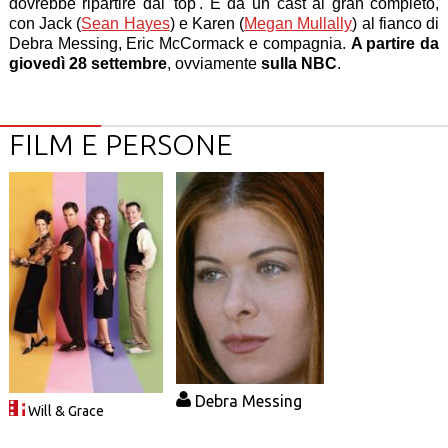
dovrebbe ripartire dal 'top'. E da un cast al gran completo,
con Jack (
Sean Hayes
) e Karen (
Megan Mullally
) al fianco di
Debra Messing, Eric McCormack e compagnia.
A partire da
giovedì 28 settembre
, ovviamente
sulla NBC
.
FILM E PERSONE
Debra Messing
Will & Grace