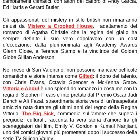
cambiamenti climatici, con attori del calibro di Andy Garcia,
Ed Harris e Gerard Butler.
Gli appassionati del mistery in stile british non rimarranno
delusi da
Mistero a Crooked House
, adattamento del
romanzo di Agatha Christie che la regina del giallo ha
sempre definito il suo vero capolavoro con un cast
d’eccezione: dalla plurinominata agli Academy Awards
Glenn Close, a Terence Stamp e la vincitrice del Golden
Globe Gillian Anderson.
Nel mese di San Valentino, non possono mancare pellicole
romantiche e storie intense come
Gifted
: il dono del talento,
con Chris Evans, Octavia Spencer e McKenna Grace.
Vittoria e Abdul
è uno splendido romanzo in costume con la
regia di Stephen Frears e interpretato dal Premio Oscar Judi
Dench e Ali Fazal, straordinaria storia vera di un'inaspettata
amicizia nata durante gli ultimi anni del regno della Regina
Vittoria.
The Big Sick
, commedia sull’amore che supera i
pregiudizi culturali, racconta la vera storia d'amore tra gli
sceneggiatori del film, Emily V. Gordon e Kumail Nanjiani,
uno dei comici giovani più promettenti dopo il successo della
serie TV Silicon Valley.