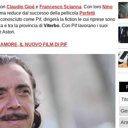
tori
Claudio Gioè
e
Francesco Scianna
. Con loro
Nino
tima reduce dal successo della pellicola
Perfetti
 conosciuto come Pif, dirigerà la fiction le cui riprese sono
ia e tra la provincia di
Viterbo
. Con Pif lavorano i suoi
 Astori.
AMORE, IL NUOVO FILM DI PIF