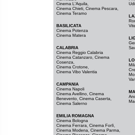
Cinema L'Aquila
,
Ud
Cinema Chieti, Cinema Pescara,
Cinema Teramo
LA
Ro
BASILICATA
Vit
Cinema Potenza
Cinema Matera
LI
Ge
CALABRIA
Sa
Cinema Reggio Calabria
Cinema Catanzaro
,
Cinema
LO
Cosenza
,
Mil
Cinema Crotone
,
Cr
Cinema Vibo Valentia
Mo
Va
CAMPANIA
Cinema Napoli
MA
Cinema Avellino
,
Cinema
An
Benevento
,
Cinema Caserta
,
Ma
Cinema Salerno
EMILIA ROMAGNA
Cinema Bologna
Cinema Ferrara
,
Cinema Forlì
,
Cinema Modena
,
Cinema Parma
,