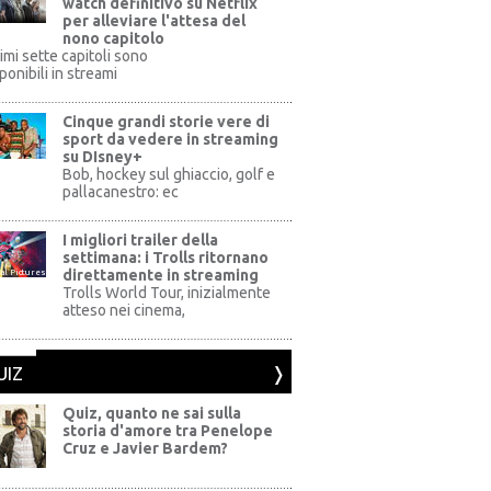
watch definitivo su Netflix
per alleviare l'attesa del
nono capitolo
rimi sette capitoli sono
ponibili in streami
Cinque grandi storie vere di
sport da vedere in streaming
su DIsney+
+
Bob, hockey sul ghiaccio, golf e
pallacanestro: ec
I migliori trailer della
settimana: i Trolls ritornano
direttamente in streaming
al Pictures
Trolls World Tour, inizialmente
atteso nei cinema,
UIZ
Quiz, quanto ne sai sulla
storia d'amore tra Penelope
Cruz e Javier Bardem?