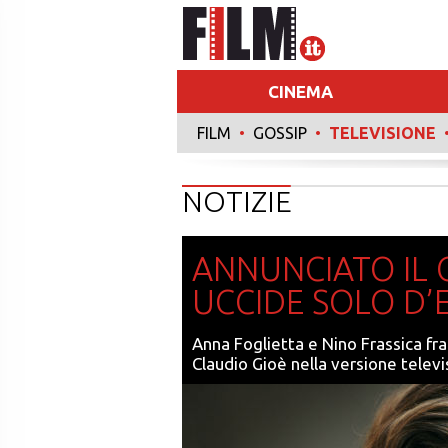
CINEMA
FILM
•
GOSSIP
•
TELEVISIONE
RECENSIONI
NOTIZIE
ANNUNCIATO IL C
UCCIDE SOLO D’
Anna Foglietta e Nino Frassica fr
Claudio Gioè nella versione televis