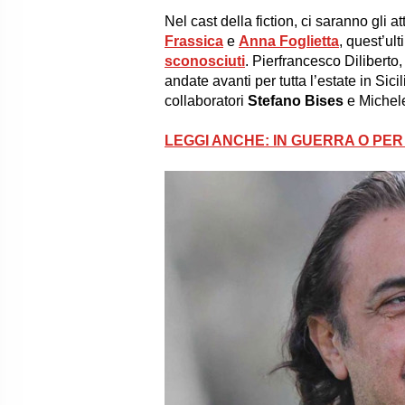
Nel cast della fiction, ci saranno gli at
Frassica
e
Anna Foglietta
, quest’ul
sconosciuti
. Pierfrancesco Diliberto,
andate avanti per tutta l’estate in Sicil
collaboratori
Stefano Bises
e Michele
LEGGI ANCHE: IN GUERRA O PER 