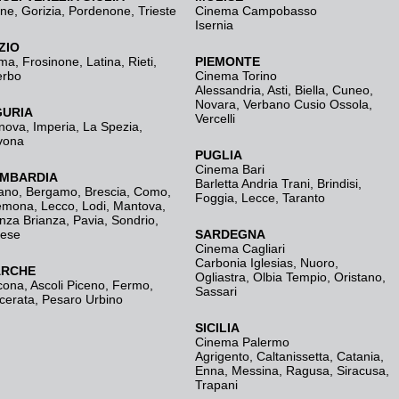
ine
,
Gorizia
,
Pordenone
,
Trieste
Cinema Campobasso
Isernia
ZIO
ma
,
Frosinone
,
Latina
,
Rieti
,
PIEMONTE
erbo
Cinema Torino
Alessandria
,
Asti
,
Biella
,
Cuneo
,
Novara
,
Verbano Cusio Ossola
,
GURIA
Vercelli
nova
,
Imperia
,
La Spezia
,
vona
PUGLIA
Cinema Bari
MBARDIA
Barletta Andria Trani
,
Brindisi
,
ano
,
Bergamo
,
Brescia, Como
,
Foggia
,
Lecce
,
Taranto
emona
,
Lecco
,
Lodi
,
Mantova
,
nza Brianza
,
Pavia
,
Sondrio
,
rese
SARDEGNA
Cinema Cagliari
Carbonia Iglesias
,
Nuoro
,
RCHE
Ogliastra
,
Olbia Tempio
,
Oristano
,
cona
,
Ascoli Piceno
,
Fermo
,
Sassari
cerata
,
Pesaro Urbino
SICILIA
Cinema Palermo
Agrigento
,
Caltanissetta
,
Catania
,
Enna
,
Messina
,
Ragusa
,
Siracusa
,
Trapani