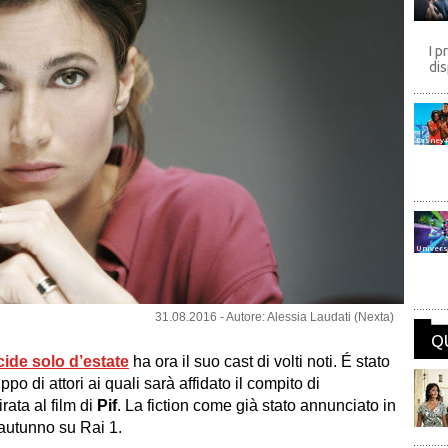
I p
dis
Disney
Univers
31.08.2016 - Autore: Alessia Laudati (Nexta)
Q
cide solo d’estate
ha ora il suo cast di volti noti. É stato
ppo di attori ai quali sarà affidato il compito di
irata al film di
Pif
. La fiction come già stato annunciato in
autunno su Rai 1.