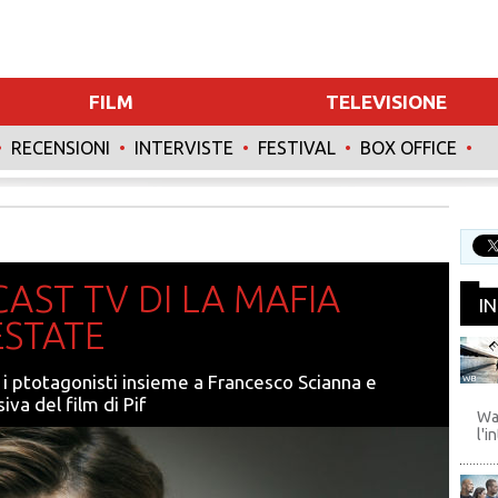
FILM
TELEVISIONE
•
RECENSIONI
•
INTERVISTE
•
FESTIVAL
•
BOX OFFICE
•
INTERVISTE
SPECIALI
AST TV DI LA MAFIA
I
ESTATE
a i ptotagonisti insieme a Francesco Scianna e
WB
iva del film di Pif
Wa
l'i