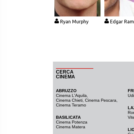
Ryan Murphy
Edgar Ram
CERCA
CINEMA
ABRUZZO
FR
Cinema L'Aquila
,
Ud
Cinema Chieti, Cinema Pescara,
Cinema Teramo
LA
Ro
BASILICATA
Vit
Cinema Potenza
Cinema Matera
LI