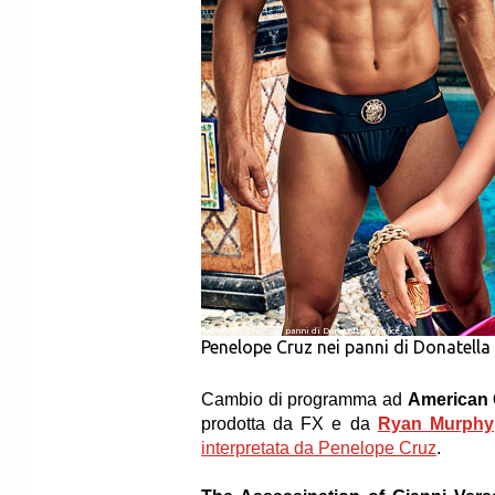
Penelope Cruz nei panni di Donatella Versace
Penelope Cruz nei panni di Donatella
Cambio di programma ad
American 
prodotta da FX e da
Ryan Murphy
interpretata da Penelope Cruz
.