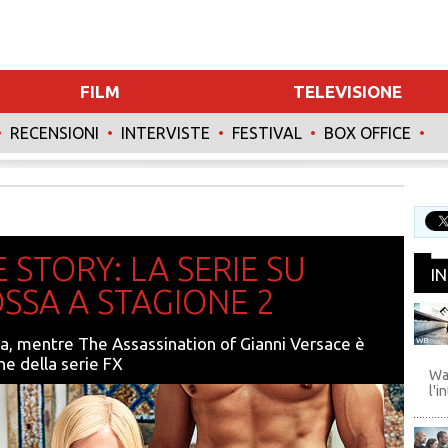
FILM
TELEVISIONE
•
RECENSIONI
•
INTERVISTE
•
FESTIVAL
•
BOX OFFICE
•
INTERVISTE
SPECIALI
STORY: LA SERIE SU
I
SSA A STAGIONE 2
rza, mentre The Assassination of Gianni Versace è
WB
e della serie FX
Wa
l'i