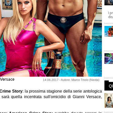
I p
dis
Disney
Univers
 Versace
14.06.2017 - Autore: Marco Triolo (Nexta)
Q
Crime Story
: la prossima stagione della serie antologica
sarà quella incentrata sull'omicidio di Gianni Versace,