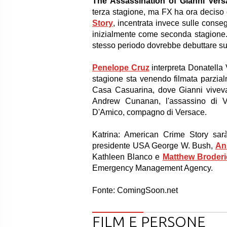
The Assassination of Gianni Ver
terza stagione, ma FX ha ora deciso 
Story
, incentrata invece sulle cons
inizialmente come seconda stagione. 
stesso periodo dovrebbe debuttare su
Penelope Cruz
interpreta Donatella
stagione sta venendo filmata parzia
Casa Casuarina, dove Gianni vivev
Andrew Cunanan, l'assassino di 
D'Amico, compagno di Versace.
Katrina: American Crime Story sar
presidente USA George W. Bush,
An
Kathleen Blanco e
Matthew Broderi
Emergency Management Agency.
Fonte: ComingSoon.net
FILM E PERSONE