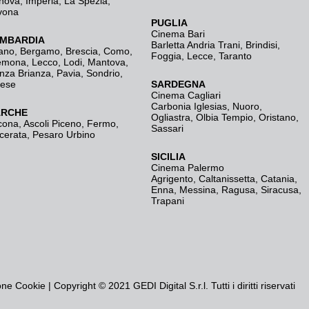
nova
,
Imperia
,
La Spezia
,
vona
PUGLIA
Cinema Bari
MBARDIA
Barletta Andria Trani
,
Brindisi
,
ano
,
Bergamo
,
Brescia, Como
,
Foggia
,
Lecce
,
Taranto
emona
,
Lecco
,
Lodi
,
Mantova
,
nza Brianza
,
Pavia
,
Sondrio
,
rese
SARDEGNA
Cinema Cagliari
Carbonia Iglesias
,
Nuoro
,
RCHE
Ogliastra
,
Olbia Tempio
,
Oristano
,
cona
,
Ascoli Piceno
,
Fermo
,
Sassari
cerata
,
Pesaro Urbino
SICILIA
Cinema Palermo
Agrigento
,
Caltanissetta
,
Catania
,
Enna
,
Messina
,
Ragusa
,
Siracusa
,
Trapani
one Cookie
| Copyright © 2021 GEDI Digital S.r.l. Tutti i diritti riservati