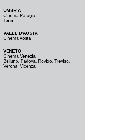
UMBRIA
Cinema Perugia
Terni
VALLE D'AOSTA
Cinema Aosta
VENETO
Cinema Venezia
Belluno
,
Padova
,
Rovigo
,
Treviso
,
Verona
,
Vicenza