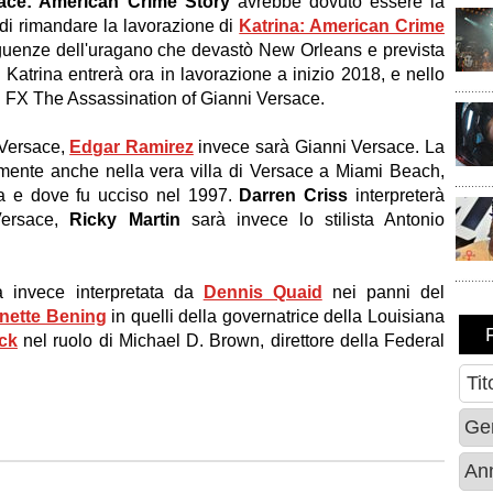
sace: American Crime Story
avrebbe dovuto essere la
di rimandare la lavorazione di
Katrina: American Crime
eguenze dell'uragano che devastò New Orleans e prevista
Katrina entrerà ora in lavorazione a inizio 2018, e nello
 FX The Assassination of Gianni Versace.
 Versace,
Edgar Ramirez
invece sarà Gianni Versace. La
lmente anche nella vera villa di Versace a Miami Beach,
a e dove fu ucciso nel 1997.
Darren Criss
interpreterà
Versace,
Ricky Martin
sarà invece lo stilista Antonio
à invece interpretata da
Dennis Quaid
nei panni del
nette Bening
in quelli della governatrice della Louisiana
ck
nel ruolo di Michael D. Brown, direttore della Federal