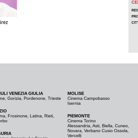
irez
IULI VENEZIA GIULIA
MOLISE
ine
,
Gorizia
,
Pordenone
,
Trieste
Cinema Campobasso
Isernia
ZIO
ma
,
Frosinone
,
Latina
,
Rieti
,
PIEMONTE
erbo
Cinema Torino
Alessandria
,
Asti
,
Biella
,
Cuneo
,
Novara
,
Verbano Cusio Ossola
,
GURIA
Vercelli