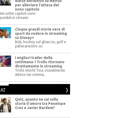
watch definitivo su Netflix
per alleviare l'attesa del
nono capitolo
rimi sette capitoli sono
ponibili in streami
Cinque grandi storie vere di
sport da vedere in streaming
su DIsney+
+
Bob, hockey sul ghiaccio, golf e
pallacanestro: ec
I migliori trailer della
settimana: i Trolls ritornano
direttamente in streaming
al Pictures
Trolls World Tour, inizialmente
atteso nei cinema,
UIZ
Quiz, quanto ne sai sulla
storia d'amore tra Penelope
Cruz e Javier Bardem?