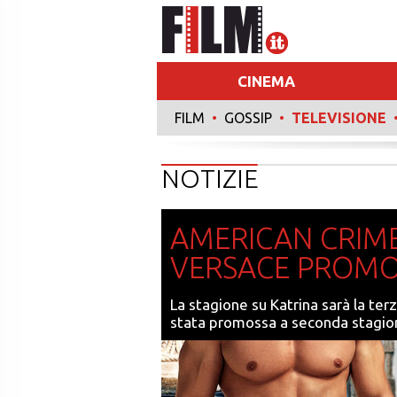
CINEMA
FILM
•
GOSSIP
•
TELEVISIONE
RECENSIONI
NOTIZIE
AMERICAN CRIME 
VERSACE PROMO
La stagione su Katrina sarà la te
stata promossa a seconda stagion