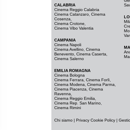
Ge
CALABRIA
Sa
Cinema Reggio Calabria
Cinema Catanzaro
,
Cinema
LO
Cosenza
,
Mil
Cinema Crotone
,
Cr
Cinema Vibo Valentia
Mo
Va
CAMPANIA
Cinema Napoli
MA
Cinema Avellino
,
Cinema
An
Benevento
,
Cinema Caserta
,
Ma
Cinema Salerno
EMILIA ROMAGNA
Cinema Bologna
Cinema Ferrara
,
Cinema Forlì
,
Cinema Modena
,
Cinema Parma
,
Cinema Piacenza
,
Cinema
Ravenna
,
Cinema Reggio Emilia
,
Cinema Rep. San Marino
,
Cinema Rimini
Chi siamo
|
Privacy
Cookie Policy
|
Gesti