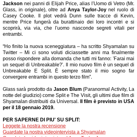
Jackson
nei panni di Elijah Price, alias l'Uomo di Vetro (Mr.
Glass, in originale), oltre ad
Anya Taylor-Joy
nel ruolo di
Casey Cooke. Il plot vedrà Dunn sulle tracce di Kevin,
mentre Price fungerà da burattinaio dei loro incontri e si
scoprirà, via via, che l'uomo nasconde segreti vitali per
entrambi.
“Ho finito la nuova sceneggiatura – ha scritto Shyamalan su
Twitter – Mi ci sono voluti diciassette anni ma finalmente
posso rispondere alla domanda che tutti mi fanno: 'Farai mai
un sequel di Unbreakable?'. Il mio nuovo film è un sequel di
Unbreakable E Split. È sempre stato il mio sogno far
convergere entrambi in questo terzo film”.
Glass sarà prodotto da
Jason Blum
(Paranormal Activity, La
notte del giudizio) come Split e The Visit, gli ultimi due film di
Shyamalan distribuiti da Universal.
Il film è previsto in USA
per il 18 gennaio 2019.
PER SAPERNE DI PIU' SU SPLIT:
Leggete la nostra recensione
Guardate la nostra videointervista a Shyamalan