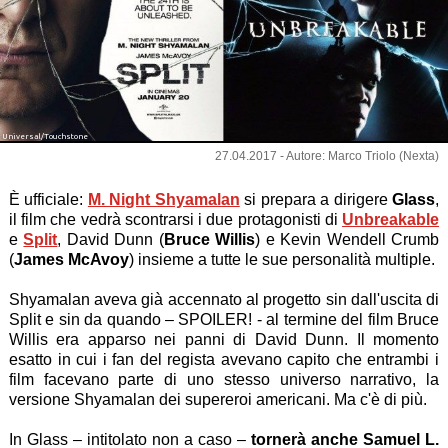
Universal/Touchstone
27.04.2017 - Autore: Marco Triolo (Nexta)
È ufficiale:
M. Night Shyamalan
si prepara a dirigere
Glass
,
il film che vedrà scontrarsi i due protagonisti di
Unbreakable
e
Split
, David Dunn (
Bruce Willis
) e Kevin Wendell Crumb
(
James McAvoy
) insieme a tutte le sue personalità multiple.
Shyamalan aveva già accennato al progetto sin dall'uscita di
Split e sin da quando – SPOILER! - al termine del film Bruce
Willis era apparso nei panni di David Dunn. Il momento
esatto in cui i fan del regista avevano capito che entrambi i
film facevano parte di uno stesso universo narrativo, la
versione Shyamalan dei supereroi americani. Ma c'è di più.
In Glass – intitolato non a caso –
tornerà anche Samuel L.