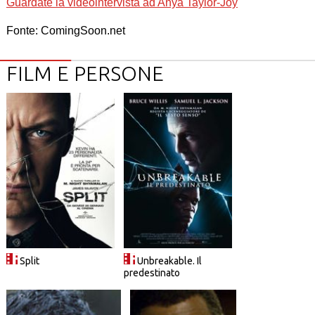
Guardate la videointervista ad Anya Taylor-Joy
Fonte: ComingSoon.net
FILM E PERSONE
Split
Unbreakable. Il
predestinato