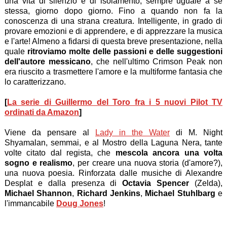
una vita di silenzio e di isolamento, sempre uguale a se
stessa, giorno dopo giorno. Fino a quando non fa la
conoscenza di una strana creatura. Intelligente, in grado di
provare emozioni e di apprendere, e di apprezzare la musica
e l'arte! Almeno a fidarsi di questa breve presentazione, nella
quale
ritroviamo molte delle passioni e delle suggestioni
dell'autore messicano
, che nell'ultimo Crimson Peak non
era riuscito a trasmettere l'amore e la multiforme fantasia che
lo caratterizzano.
[
La serie di Guillermo del Toro fra i 5 nuovi Pilot TV
ordinati da Amazon
]
Viene da pensare al
Lady in the Water
di M. Night
Shyamalan, semmai, e al Mostro della Laguna Nera, tante
volte citato dal regista, che
mescola ancora una volta
sogno e realismo
, per creare una nuova storia (d'amore?),
una nuova poesia. Rinforzata dalle musiche di Alexandre
Desplat e dalla presenza di
Octavia Spencer
(Zelda),
Michael Shannon
,
Richard Jenkins
,
Michael Stuhlbarg
e
l'immancabile
Doug Jones
!