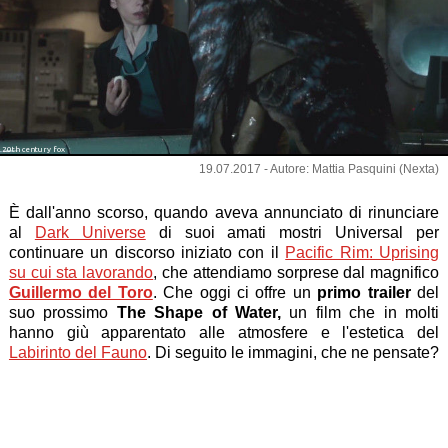
20th century fox
19.07.2017 - Autore: Mattia Pasquini (Nexta)
È dall'anno scorso, quando aveva annunciato di rinunciare
al
Dark Universe
di suoi amati mostri Universal per
continuare un discorso iniziato con il
Pacific Rim: Uprising
su cui sta lavorando
, che attendiamo sorprese dal magnifico
Guillermo del Toro
. Che oggi ci offre un
primo trailer
del
suo prossimo
The Shape of Water,
un film che in molti
hanno giù apparentato alle atmosfere e l'estetica del
Labirinto del Fauno
. Di seguito le immagini, che ne pensate?