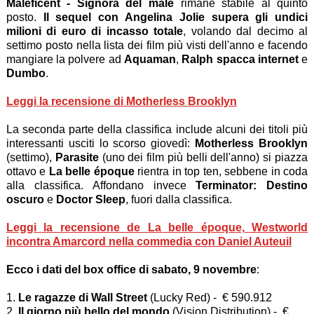
Maleficent - Signora del male
rimane stabile al quinto
posto.
Il sequel con Angelina Jolie supera gli undici
milioni di euro di incasso totale
, volando dal decimo al
settimo posto nella lista dei film più visti dell'anno e facendo
mangiare la polvere ad
Aquaman
,
Ralph spacca internet
e
Dumbo
.
Leggi la recensione di Motherless Brooklyn
La seconda parte della classifica include alcuni dei titoli più
interessanti usciti lo scorso giovedì:
Motherless Brooklyn
(settimo),
Parasite
(uno dei film più belli dell'anno) si piazza
ottavo e
La belle époque
rientra in top ten, sebbene in coda
alla classifica. Affondano invece
Terminator: Destino
oscuro
e
Doctor Sleep
, fuori dalla classifica.
Leggi la recensione de La belle époque, Westworld
incontra Amarcord nella commedia con Daniel Auteuil
Ecco i dati del box office di sabato, 9 novembre
:
1.
Le ragazze di Wall Street
(Lucky Red) - € 590.912
2.
Il giorno più bello del mondo
(Vision Distribution) - €