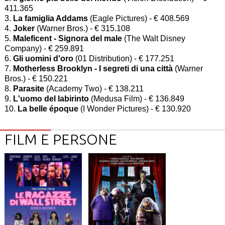
411.365
3.
La famiglia Addams
(Eagle Pictures) - € 408.569
4.
Joker
(Warner Bros.) - € 315.108
5.
Maleficent - Signora del male
(The Walt Disney
Company) - € 259.891
6.
Gli uomini d'oro
(01 Distribution) - € 177.251
7.
Motherless Brooklyn - I segreti di una città
(Warner
Bros.) - € 150.221
8.
Parasite
(Academy Two) - € 138.211
9.
L'uomo del labirinto
(Medusa Film) - € 136.849
10.
La belle époque
(I Wonder Pictures) - € 130.920
FILM E PERSONE