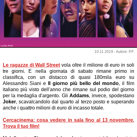
Lucky Red
10.11.2019 - Autore: P.F.
Le ragazze di Wall Street
vola oltre il milione di euro in soli
tre giorni. E nella giornata di sabato rimane primo in
classifica, con un distacco di quasi 180mila euro su
Alessandro Siani e
Il giorno più bello del mondo
, il film
italiano più visto dell'anno che rimane sul podio del giorno
per la medaglia d'argento. Gli
Addams
, invece, spodestano
Joker
, scavalcandolo dal quarto al terzo posto e superando
anche i quattro milioni di euro di incasso totale.
Cercacinema: cosa vedere in sala fino al 13 novembre.
Trova il tuo film!