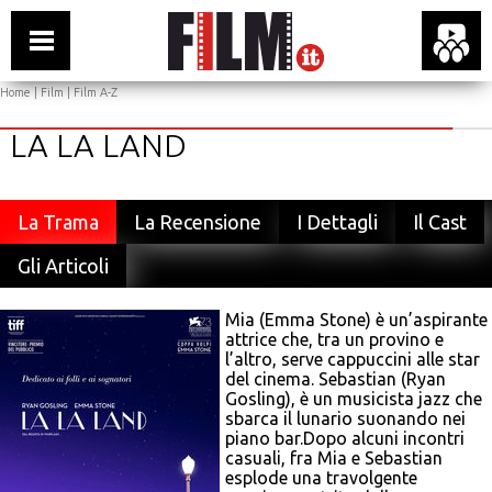
Home
|
Film
|
Film A-Z
LA LA LAND
La Trama
La Recensione
I Dettagli
Il Cast
Gli Articoli
Mia (Emma Stone) è un’aspirante
attrice che, tra un provino e
l’altro, serve cappuccini alle star
del cinema. Sebastian (Ryan
Gosling), è un musicista jazz che
sbarca il lunario suonando nei
piano bar.Dopo alcuni incontri
casuali, fra Mia e Sebastian
esplode una travolgente