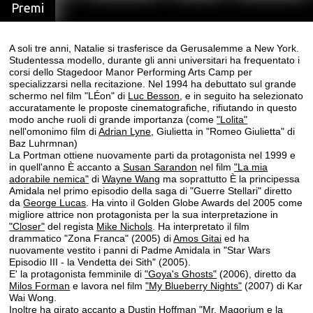
Premi
A soli tre anni, Natalie si trasferisce da Gerusalemme a New York.
Studentessa modello, durante gli anni universitari ha frequentato i
corsi dello Stagedoor Manor Performing Arts Camp per
specializzarsi nella recitazione. Nel 1994 ha debuttato sul grande
schermo nel film "LÉon" di
Luc Besson
, e in seguito ha selezionato
accuratamente le proposte cinematografiche, rifiutando in questo
modo anche ruoli di grande importanza (come
"Lolita"
nell'omonimo film di
Adrian Lyne
, Giulietta in "Romeo Giulietta" di
Baz Luhrmnan)
La Portman ottiene nuovamente parti da protagonista nel 1999 e
in quell'anno È accanto a
Susan Sarandon
nel film
"La mia
adorabile nemica"
di
Wayne Wang
ma soprattutto È la principessa
Amidala nel primo episodio della saga di "Guerre Stellari" diretto
da
George Lucas
. Ha vinto il Golden Globe Awards del 2005 come
migliore attrice non protagonista per la sua interpretazione in
"Closer"
del regista
Mike Nichols
. Ha interpretato il film
drammatico "Zona Franca" (2005) di
Amos Gitai
ed ha
nuovamente vestito i panni di Padme Amidala in "Star Wars
Episodio III - la Vendetta dei Sith" (2005).
E' la protagonista femminile di
"Goya's Ghosts"
(2006), diretto da
Milos Forman
e lavora nel film
"My Blueberry Nights"
(2007) di Kar
Wai Wong.
Inoltre ha girato accanto a
Dustin Hoffman
"Mr. Magorium e la