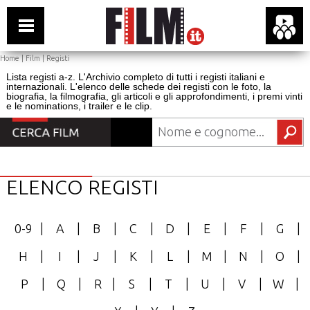
Home
|
Film
|
Registi
Lista registi a-z. L'Archivio completo di tutti i registi italiani e
internazionali. L'elenco delle schede dei registi con le foto, la
biografia, la filmografia, gli articoli e gli approfondimenti, i premi vinti
e le nominations, i trailer e le clip.
ELENCO REGISTI
0-9
|
A
|
B
|
C
|
D
|
E
|
F
|
G
|
H
|
I
|
J
|
K
|
L
|
M
|
N
|
O
|
P
|
Q
|
R
|
S
|
T
|
U
|
V
|
W
|