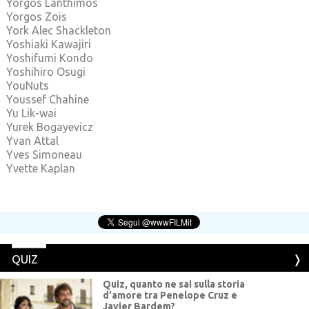
Yorgos Lanthimos
Yorgos Zois
York Alec Shackleton
Yoshiaki Kawajiri
Yoshifumi Kondo
Yoshihiro Osugi
YouNuts
Youssef Chahine
Yu Lik-wai
Yurek Bogayevicz
Yvan Attal
Yves Simoneau
Yvette Kaplan
QUIZ
Quiz, quanto ne sai sulla storia
d'amore tra Penelope Cruz e
Javier Bardem?