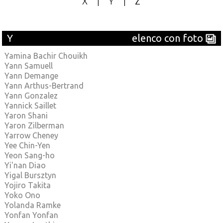
X
|
Y
|
Z
Y
elenco con foto
Yamina Bachir Chouikh
Yann Samuell
Yann Demange
Yann Arthus-Bertrand
Yann Gonzalez
Yannick Saillet
Yaron Shani
Yaron Zilberman
Yarrow Cheney
Yee Chin-Yen
Yeon Sang-ho
Yi'nan Diao
Yigal Bursztyn
Yojiro Takita
Yoko Ono
Yolanda Ramke
Yonfan Yonfan