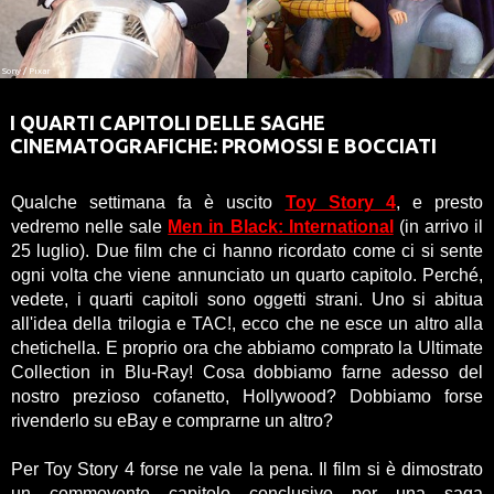
Sony / Pixar
I QUARTI CAPITOLI DELLE SAGHE
CINEMATOGRAFICHE: PROMOSSI E BOCCIATI
Qualche settimana fa è uscito
Toy Story 4
, e presto
vedremo nelle sale
Men in Black: International
(in arrivo il
25 luglio). Due film che ci hanno ricordato come ci si sente
ogni volta che viene annunciato un quarto capitolo. Perché,
vedete, i quarti capitoli sono oggetti strani. Uno si abitua
all'idea della trilogia e TAC!, ecco che ne esce un altro alla
chetichella. E proprio ora che abbiamo comprato la Ultimate
Collection in Blu-Ray! Cosa dobbiamo farne adesso del
nostro prezioso cofanetto, Hollywood? Dobbiamo forse
rivenderlo su eBay e comprarne un altro?
Per Toy Story 4 forse ne vale la pena. Il film si è dimostrato
un commovente capitolo conclusivo per una saga