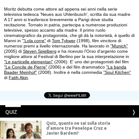
Moritz debutta come attore ad appena sei anni nella serie
televisiva tedesca 'Neues aus Uhlenbusch', scritta da sua madre.
A 17 anni si trasferisce brevemente a Parigi dove studia
recitazione. Tornato in patria, partecipa a numerose produzioni
televisive, spesso accanto alla madre. Il primo ruolo
cinematografico da protagonista, che gli dà la notorietà, è quello di
Manni in '
"Lola corre"
di
Tom Tykwer
(1998), film vincitore di
numerosi premi a livello internazionale. Ha lavorato in
"Munich"
(2005) di
Steven Spielberg
e ha ricevuto l'Orso d'argento come
migliore attore al Festival di Berlino per la sua interpretazione in
"Le particelle elementari"
(2006). E' uno dei protagonisti del film
"Le Concile de Pierre"
(2006) e del film drammatico
"La banda
Baader Meinhof"
(2008). Inoltre è nella commedia
"Soul Kitchen"
di
Fatih Akin
.
QUIZ
Quiz, quanto ne sai sulla storia
d'amore tra Penelope Cruz e
Javier Bardem?