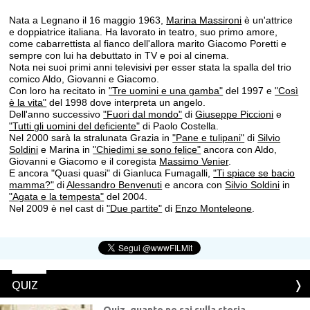
Nata a Legnano il 16 maggio 1963,
Marina Massironi
è un'attrice
e doppiatrice italiana. Ha lavorato in teatro, suo primo amore,
come cabarrettista al fianco dell'allora marito Giacomo Poretti e
sempre con lui ha debuttato in TV e poi al cinema.
Nota nei suoi primi anni televisivi per esser stata la spalla del trio
comico Aldo, Giovanni e Giacomo.
Con loro ha recitato in
"Tre uomini e una gamba"
del 1997 e
"Così
è la vita"
del 1998 dove interpreta un angelo.
Dell'anno successivo
"Fuori dal mondo"
di
Giuseppe Piccioni
e
"Tutti gli uomini del deficiente"
di Paolo Costella.
Nel 2000 sarà la stralunata Grazia in
"Pane e tulipani"
di
Silvio
Soldini
e Marina in
"Chiedimi se sono felice"
ancora con Aldo,
Giovanni e Giacomo e il coregista
Massimo Venier
.
E ancora "Quasi quasi" di Gianluca Fumagalli,
"Ti spiace se bacio
mamma?"
di
Alessandro Benvenuti
e ancora con
Silvio Soldini
in
"Agata e la tempesta"
del 2004.
Nel 2009 è nel cast di
"Due partite"
di
Enzo Monteleone
.
QUIZ