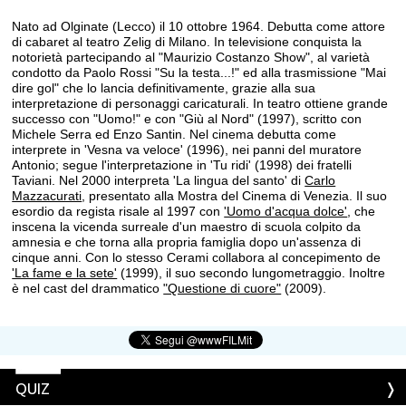
Nato ad Olginate (Lecco) il 10 ottobre 1964. Debutta come attore
di cabaret al teatro Zelig di Milano. In televisione conquista la
notorietà partecipando al "Maurizio Costanzo Show", al varietà
condotto da Paolo Rossi "Su la testa...!" ed alla trasmissione "Mai
dire gol" che lo lancia definitivamente, grazie alla sua
interpretazione di personaggi caricaturali. In teatro ottiene grande
successo con "Uomo!" e con "Giù al Nord" (1997), scritto con
Michele Serra ed Enzo Santin. Nel cinema debutta come
interprete in 'Vesna va veloce' (1996), nei panni del muratore
Antonio; segue l'interpretazione in 'Tu ridi' (1998) dei fratelli
Taviani. Nel 2000 interpreta 'La lingua del santo' di
Carlo
Mazzacurati
, presentato alla Mostra del Cinema di Venezia. Il suo
esordio da regista risale al 1997 con
'Uomo d'acqua dolce'
, che
inscena la vicenda surreale d'un maestro di scuola colpito da
amnesia e che torna alla propria famiglia dopo un'assenza di
cinque anni. Con lo stesso Cerami collabora al concepimento de
'La fame e la sete'
(1999), il suo secondo lungometraggio. Inoltre
è nel cast del drammatico
"Questione di cuore"
(2009).
QUIZ