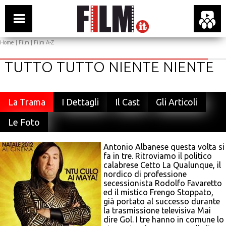
Home
|
Film
|
Film A-Z
TUTTO TUTTO NIENTE NIENTE
La Trama
I Dettagli
Il Cast
Gli Articoli
Le Foto
Antonio Albanese questa volta si
fa in tre. Ritroviamo il politico
calabrese Cetto La Qualunque, il
nordico di professione
secessionista Rodolfo Favaretto
ed il mistico Frengo Stoppato,
già portato al successo durante
la trasmissione televisiva Mai
dire Gol. I tre hanno in comune lo