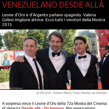
VENEZUELANO DESDE ALLÀ
Leone d’Oro e d’Argento parlano spagnolo. Valeria
Golino migliore attrice. Ecco tutti i vincitori della Mostra
2015
La Biennale di Venezia
12.09.2015 - Autore: Marco Triolo (Nexta), da Venezia
A sorpresa vince il Leone d’Oro della 72a Mostra del Cinema
di Venezia
Desde allà - Da lontano
, film venezuelano