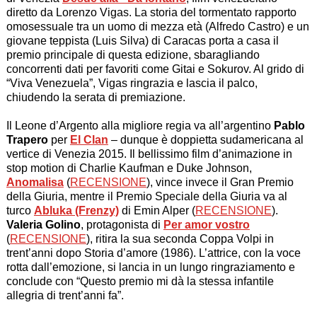
diretto da Lorenzo Vigas. La storia del tormentato rapporto
omosessuale tra un uomo di mezza età (Alfredo Castro) e un
giovane teppista (Luis Silva) di Caracas porta a casa il
premio principale di questa edizione, sbaragliando
concorrenti dati per favoriti come Gitai e Sokurov. Al grido di
“Viva Venezuela”, Vigas ringrazia e lascia il palco,
chiudendo la serata di premiazione.
Il Leone d’Argento alla migliore regia va all’argentino
Pablo
Trapero
per
El Clan
– dunque è doppietta sudamericana al
vertice di Venezia 2015. Il bellissimo film d’animazione in
stop motion di Charlie Kaufman e Duke Johnson,
Anomalisa
(
RECENSIONE
), vince invece il Gran Premio
della Giuria, mentre il Premio Speciale della Giuria va al
turco
Abluka (Frenzy)
di Emin Alper (
RECENSIONE
).
Valeria Golino
, protagonista di
Per amor vostro
(
RECENSIONE
), ritira la sua seconda Coppa Volpi in
trent’anni dopo Storia d’amore (1986). L’attrice, con la voce
rotta dall’emozione, si lancia in un lungo ringraziamento e
conclude con “Questo premio mi dà la stessa infantile
allegria di trent’anni fa”.