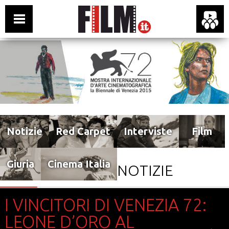
Notizie
Red Carpet
Interviste
Film
Giuria
Cinema Italia
NOTIZIE
I VINCITORI DI VENEZIA 72:
LEONE D’ORO AL