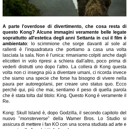
A parte l'overdose di divertimento, che cosa resta di
questo Kong? Alcune immagini veramente belle legate
soprattutto all'estetica degli anni Settanta in cui il film è
ambientato
: lo scimmione che sorge davanti al sole al
rallenti è l'inquadratura che portiamo a casa una volta
lasciata la sala. Non è l'unica: rimaniamo colpiti anche dagli
elicotteri in volo ripresi a schiera dall'altro, poco prima di
vederli distrutti uno dopo l'altro. La collera di Kong questa
volta non ci insegna più a diventare umani, ci ricorda invece
che siamo una specie che forse ha bisogno di vivere nella
paura per autoregolarsi, per creare uno status quo. Ecco
perché qui, più che mai, sentiamo il peso di quella parola
che è stata tolta dal titolo: King. Questo Kong è veramente il
Re.
Kong: Skull Island è, dopo Godzilla, il secondo capitolo del
nuovo "
monsterverse
" della Warner Bros. Lo Studio si
assicura di mettere i fan KO con una scena studiata ad arte e