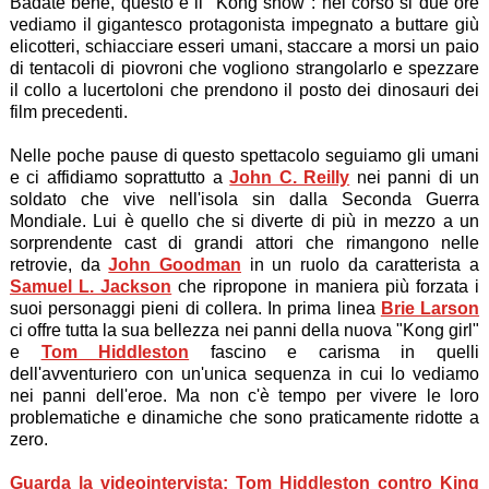
Badate bene, questo è il "Kong show": nel corso si due ore
vediamo il gigantesco protagonista impegnato a buttare giù
elicotteri, schiacciare esseri umani, staccare a morsi un paio
di tentacoli di piovroni che vogliono strangolarlo e spezzare
il collo a lucertoloni che prendono il posto dei dinosauri dei
film precedenti.
Nelle poche pause di questo spettacolo seguiamo gli umani
e ci affidiamo soprattutto a
John C. Reilly
nei panni di un
soldato che vive nell'isola sin dalla Seconda Guerra
Mondiale. Lui è quello che si diverte di più in mezzo a un
sorprendente cast di grandi attori che rimangono nelle
retrovie, da
John Goodman
in un ruolo da caratterista a
Samuel L. Jackson
che ripropone in maniera più forzata i
suoi personaggi pieni di collera. In prima linea
Brie Larson
ci offre tutta la sua bellezza nei panni della nuova "Kong girl"
e
Tom Hiddleston
fascino e carisma in quelli
dell'avventuriero con un'unica sequenza in cui lo vediamo
nei panni dell'eroe. Ma non c'è tempo per vivere le loro
problematiche e dinamiche che sono praticamente ridotte a
zero.
Guarda la videointervista: Tom Hiddleston contro King