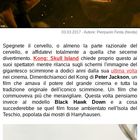
WB
03.03.2017 - Autore: Pierpaolo Festa (Nexta)
Spegnete il cervello, o almeno la parte razionale del
cervello, e affidatevi totalmente a quella che secerne
divertimento.
Kong: Skull Island
chiede proprio questo ai
suoi spettatori mentre rilancia sugli schermi l'immagine del
gigantesco scimmione a dodici anni dalla sua
ultima volta
nei cinema. Dimentichiamoci del Kong di
Peter Jackson
, un
film che amava il potere del grande cinema e tutta la
tradizione originale dell'iconico scimmione. Un film che
commuoveva più che meravigliare. Questa volta pensiamo
invece al modello
Black Hawk Down
e a cosa
succederebbe se quel film fosse ambientato nell'Isola del
Teschio, popolata dai mostri di Harryhausen.